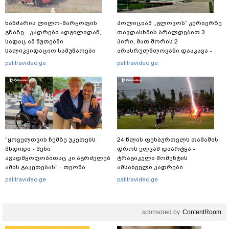
ხანძარია ლილო-მარყოფის
პოლიციამ ,,გლოვოს” კურიერზე
გზაზე - კადრები ადგილიდან,
თავდასხმის ბრალდებით 3
სადაც ამ წუთებში
პირი, მათ შორის 2
სალიკვიდაციო სამუშაოები
არასრულწლოვანი დააკავა -
მიმდინარეობს
შსს ინფორმაციას ავრცელებს
palitravideo.ge
palitravideo.ge
"ყოველთვის ჩემზე უკეთესს
24 წლის ფეხბურთელს თამაშის
მხდიდი - შენი
დროს ელვამ დაარტყა -
ავადმყოფობითაც კი აგრძელებ
ტრაგიკული მომენტის
ამის გაკეთებას" - თეონა
ამსახველი კადრები
კონტრიძე მეუღლეს ემოციურ
ტაილანდიდან მედიაში
palitravideo.ge
palitravideo.ge
"პოსტს" უძღვნის
ვრცელდება
sponsored by
ContentRoom