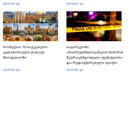
რომელ ქვეყნამდე მივიდა
გადაწყვიტა ბაგრატიონთა
ambebi.ge
ambebi.ge
კვალი მასშტაბური
შთამომავალმა პედაგოგმა
სპეცოპერაციის შემდეგ
გამოცდებზე გასვლა
რომელია 10 საუკეთესო
საგარეჯოში,
კულინარიული ქალაქი
არასრულწლოვანების მიმართ
მსოფლიოში
შეურაცხმყოფელი ტექსტებისა
და რედაქტირებული ფოტო-
ვიდეომასალის გავრცელების
ambebi.ge
ambebi.ge
ფაქტზე, შსს განცხადებას
ავრცელებს