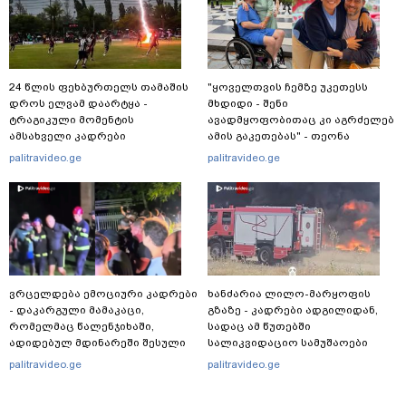
24 წლის ფეხბურთელს თამაშის
"ყოველთვის ჩემზე უკეთესს
დროს ელვამ დაარტყა -
მხდიდი - შენი
ტრაგიკული მომენტის
ავადმყოფობითაც კი აგრძელებ
ამსახველი კადრები
ამის გაკეთებას" - თეონა
ტაილანდიდან მედიაში
კონტრიძე მეუღლეს ემოციურ
palitravideo.ge
palitravideo.ge
ვრცელდება
"პოსტს" უძღვნის
ვრცელდება ემოციური კადრები
ხანძარია ლილო-მარყოფის
- დაკარგული მამაკაცი,
გზაზე - კადრები ადგილიდან,
რომელმაც წალენჯიხაში,
სადაც ამ წუთებში
ადიდებულ მდინარეში შესული
სალიკვიდაციო სამუშაოები
დედა-შვილი გადაარჩინა,
მიმდინარეობს
palitravideo.ge
palitravideo.ge
ცოცხალი იპოვეს: ცნობილია
მისი ვინაობა