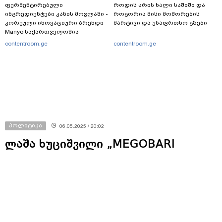
ფერმენტირებული
როდის არის ხალი საშიში და
ინგრედიენტები კანის მოვლაში -
როგორია მისი მოშორების
კორეული ინოვაციური ბრენდი
მარტივი და უსაფრთხო გზები
Manyo საქართველოშია
contentroom.ge
contentroom.ge
პოლიტიკა
06.05.2025 / 20:02
ლაშა ხუციშვილი „MEGOBARI
აქტზე“ - ცალსახად არამეგობრული
ნაბიჯია - მსგავსი ტიპის
გადაწყვეტილებები აზიანებს ორ
ქვეყანას შორის ურთიერთობებს