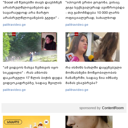
"Soos! ამ წუთებში თავს დაესხნენ
"იპოვონ ერთი გოგონა, ვისაც
არასრულწლოვანების და
გიგა სექსუალურად ავიწროებდა
სავარაუდოდ არა მარტო
- თუ გამოჩნდება 10 000 ლარს
არასრულწლოვანების ჯგუფი" -
ოფიციალურად, სახალხოდ
რა ინფორმაციას ავრცელებს
გადავცემ" - ეკა კუპატაძე
palitravideo.ge
palitravideo.ge
ადვოკატი?
განცხადებას ავრცელებს
"ამ ვიდეოს ნახვა ჩემთვის იყო
რა ისმინს სახლში დაყენებული
სიკვდილი" - რას ამბობს
მომსასმენი მოწყობილობის
დაკარგული 17 წლის ბიჭის დედა
ჩანაწერში, სადაც ნია იმნაძე
ვიდეოკადრებზე, სადაც შვილის
მამას ესაუბრება?
განწირული ვედრების ხმა
palitravideo.ge
palitravideo.ge
ამოიცნო
sponsored by
ContentRoom