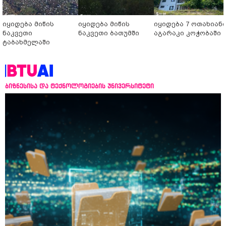
იყიდება მიწის
იყიდება მიწის
იყიდება 7 ოთახიან
ნაკვეთი
ნაკვეთი ბათუმში
აგარაკი კოჭობაში
ტაბახმელაში
ბიზნესისა და ტექნოლოგიების უნივერსიტეტი