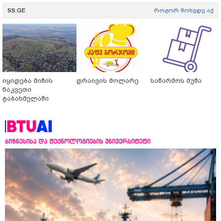
SS.GE
როგორ მოხვდე აქ
იყიდება მიწის
დრაივის მოლარე
საწარმოს მუშა
ნაკვეთი
ტაბახმელაში
ბიზნესისა და ტექნოლოგიების უნივერსიტეტი