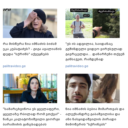
რა მისწერა ნია იმნაძის ბიძამ
"ეს ის ადგილია, საიდანაც
ეკა კუპატაძეს? - გიგა ავალიანის
გუშინდელი ვიდეო ვირუსულად
დედა "სქრინს" აქვეყნებს
გავრცელდა.... დანარჩენი თქვენ
განსაჯეთ, რამდენად
შესაძლებელია აქ ადამიანის
palitravideo.ge
palitravideo.ge
გადავარდნა" - რა კადრებს
აქვეყნებს კობა ახალაძე
მლეთიდან, სადაც 12 წლის წინ
გურამ დადიანიძე გაუჩინარდა?
"სა­მარ­ცხვი­ნოა ეს ყვე­ლა­ფე­რი,
ნია იმნაძის ბებია მიმართვას და
ყვე­ლა­ზე რბი­ლად რომ ვთქვა!" -
ალექსანდრე გაბაშვილისა და
ნანკა კალატოზიშვილი გიორგი
ანი ნასყიდაშვილის პირადი
ბარამიძის განცხადებას
მიმოწერის "სქრინებს"