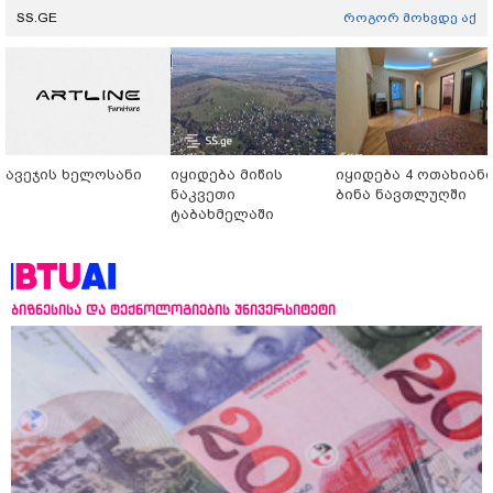
SS.GE
როგორ მოხვდე აქ
ავეჯის ხელოსანი
იყიდება მიწის
იყიდება 4 ოთახიან
ნაკვეთი
ბინა ნავთლუღში
ტაბახმელაში
ბიზნესისა და ტექნოლოგიების უნივერსიტეტი