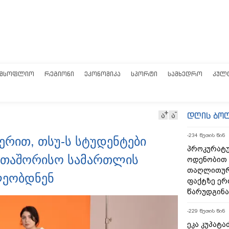
ᲛᲡᲝᲤᲚᲘᲝ
ᲠᲔᲒᲘᲝᲜᲘ
ᲔᲙᲝᲜᲝᲛᲘᲙᲐ
ᲡᲞᲝᲠᲢᲘ
ᲡᲐᲛᲮᲔᲓᲠᲝ
ᲙᲣᲚ
დღის ბო
ა
ა
-234 წუთის წინ
ერით, თსუ-ს სტუდენტები
პროკურატ
ერთაშორისო სამართლის
ოდენობით 
თაღლითურ
ლეობდნენ
ფაქტზე ერ
წარუდგინა
-229 წუთის წინ
ეკა კუპატა