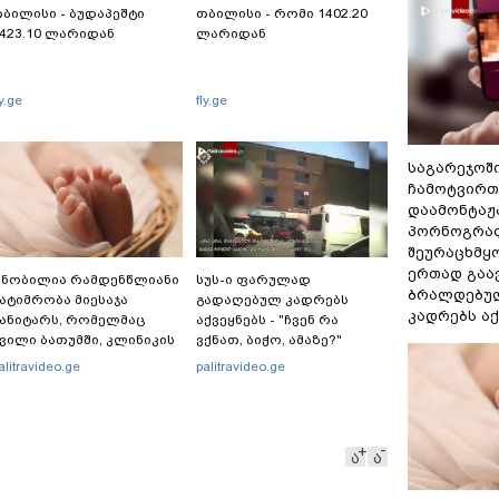
ბილისი - ბუდაპეშტი
თბილისი - რომი 1402.20
423.10 ლარიდან
ლარიდან
ly.ge
fly.ge
საგარეჯოშ
ჩამოტვირთ
დაამონტაჟა
პორნოგრაფ
შეურაცხმყ
ერთად გაა
ცნობილია რამდენწლიანი
სუს-ი ფარულად
ბრალდებულ
ატიმრობა მიესაჯა
გადაღებულ კადრებს
კადრებს აქ
ანიტარს, რომელმაც
აქვეყნებს - "ჩვენ რა
ვილი ბათუმში, კლინიკის
ვქნათ, ბიჭო, ამაზე?"
აპირფარეშოში გააჩინა,
alitravideo.ge
palitravideo.ge
ემდეგ კი დაზიანებები
იაყენა
ა
ა