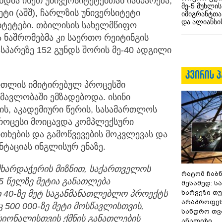
დმა ისეთ უნივერსიტეტებთან იასპარეზა,
მე-5 მუხლის
ტი (აშშ), ჩარლზის უნივერსიტეტი
იმიგრანტთა
და ალიანსის
რსიტეტები. თბილისის სახელმწიფო
 ნაშრომებმა კი საერთო რეიტინგის
სპარეზე 152 გუნდს შორის მე-40 ადგილი
რთლის იმიტირებულ პროცესში
ნმავლობაში ემზადებოდა. ისინი
ს, აკადემიური წერის, სასამართლოს
პროცესი მოიცავდა კომპლექსური
ხების და გამოწვევების მოკვლევას და
ნტაციას ინგლისურ ენაზე.
მხარდაჭერის
მიზნით
,
საქართველოს
რატომ ჩაბ
5
წელზე
მეტია
განათლება
მესამედ: ს
ი
40-
ზე
მეტ
საგანმანათლებლო
პროექტს
ხარვეზი თუ
არაპროფეს
ც
500 000-
ზე
მეტი
მოსწავლისთვის
,
სანდრო თ
იონალისთვის
ქმნის
განათლების
ანალიზი