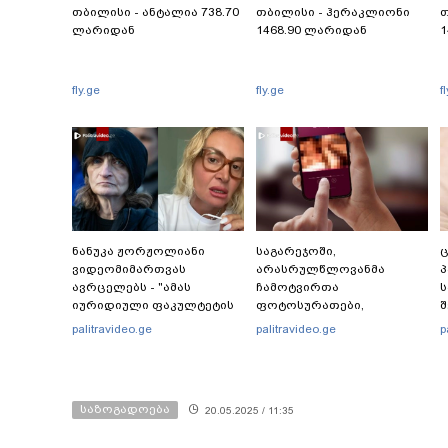
თბილისი - ანტალია 738.70
თბილისი - ჰერაკლიონი
თ
ლარიდან
1468.90 ლარიდან
1
fly.ge
fly.ge
f
ნანუკა ჟორჟოლიანი
საგარეჯოში,
ვიდეომიმართვას
არასრულწლოვანმა
პ
ავრცელებს - "ამას
ჩამოტვირთა
ს
იურიდიული ფაკულტეტის
ფოტოსურათები,
შ
1-ელი კურსის სტუდენტიც
დაამონტაჟა, მიანიჭა
ს
palitravideo.ge
palitravideo.ge
p
იკითხავს"
პორნოგრაფიული
შ
იერსახე და
მ
შეურაცხმყოფელ
ტექსტებთან ერთად
საზოგადოება
20.05.2025 / 11:35
გაავრცელა - შსს
ბრალდებულის დაკავების