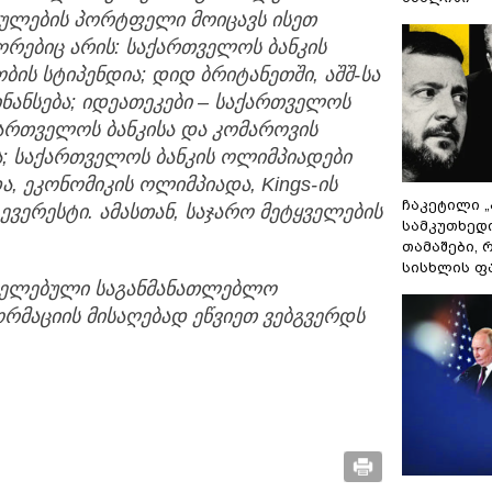
ულების
პორტფელი
მოიცავს
ისეთ
ორებიც
არის
:
საქართველოს
ბანკის
ობის
სტიპენდია
;
დიდ
ბრიტანეთში
,
აშშ
-
სა
ნანსება
;
იდეათეკები
–
საქართველოს
ქართველოს
ბანკისა
და
კომაროვის
ა
;
საქართველოს
ბანკის
ოლიმპიადები
ა
,
ეკონომიკის
ოლიმპიადა
, Kings-
ის
ჩაკეტილი 
ევერესტი
.
ამასთან
,
საჯარო
მეტყველების
სამკუთხედ
თამაშები,
სისხლის ფ
იელებული
საგანმანათლებლო
რმაციის
მისაღებად
ეწვიეთ
ვებგვერდს