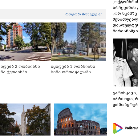
„ოქტომბრი
არჩევანის 
„ორ სკამზე
როგორ მოხვდე აქ
შესაძლებლ
დასრულდეს
მირიანაშვ
ყიდება 2 ოთახიანი
იყიდება 3 ოთახიანი
ინა ქუთაისში
ბინა ორთაჭალაში
ჯარისკაცი,
იბრძოდა, 
დამთავრები