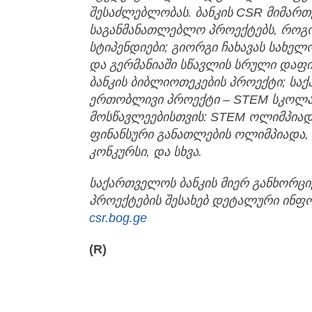
შესაძლებლობას
.
ბანკის
CSR
მიმართ
საგანმანათლებლო
პროექტებს
,
როგ
სტიპენდიები
;
გიორგი
ჩახავას
სახელ
და
გერმანიაში
სწავლის
სრული
დაფი
ბანკის
ბიბლიოთეკების
პროექტი
;
სა
ერთობლივი
პროექტი
– STEM
სკოლ
მოსწავლეებისთვის
: STEM
ოლიმპიად
ფინანსური
განათლების
ოლიმპიადა
,
კონკურსი
,
და
სხვა
.
საქართველოს
ბანკის
მიერ
განხორც
პროექტების
შესახებ
დეტალური
ინფო
csr
.bog.ge
(R)