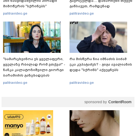
მიმოწერის "სქრინებს"
განსაჯეთ, რამდენად
ავრცელებს
შესაძლებელია აქ ადამიანის
palitravideo.ge
palitravideo.ge
გადავარდნა" - რა კადრებს
აქვეყნებს კობა ახალაძე
მლეთიდან, სადაც 12 წლის წინ
გურამ დადიანიძე გაუჩინარდა?
"სა­მარ­ცხვი­ნოა ეს ყვე­ლა­ფე­რი,
რა მისწერა ნია იმნაძის ბიძამ
ყვე­ლა­ზე რბი­ლად რომ ვთქვა!" -
ეკა კუპატაძეს? - გიგა ავალიანის
ნანკა კალატოზიშვილი გიორგი
დედა "სქრინს" აქვეყნებს
ბარამიძის განცხადებას
ეხმაურება
palitravideo.ge
palitravideo.ge
sponsored by
ContentRoom