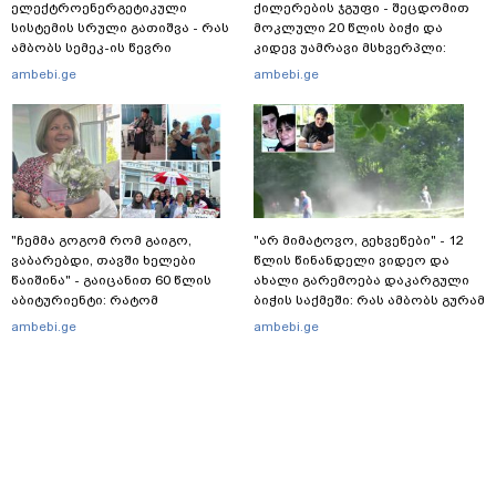
სისტემის სრული გათიშვა - რას
მოკლული 20 წლის ბიჭი და
ამბობს სემეკ-ის წევრი
კიდევ უამრავი მსხვერპლი:
რომელ ქვეყნამდე მივიდა
ambebi.ge
ambebi.ge
კვალი მასშტაბური
სპეცოპერაციის შემდეგ
"ჩემმა გოგომ რომ გაიგო,
"არ მიმატოვო, გეხვეწები" - 12
ვაბარებდი, თავში ხელები
წლის წინანდელი ვიდეო და
წაიშინა" - გაიცანით 60 წლის
ახალი გარემოება დაკარგული
აბიტურიენტი: რატომ
ბიჭის საქმეში: რას ამბობს გურამ
გადაწყვიტა ბაგრატიონთა
დადიანიძის დედა
ambebi.ge
ambebi.ge
შთამომავალმა პედაგოგმა
გამოცდებზე გასვლა
პოლიტიკა
20.05.2025 / 13:18