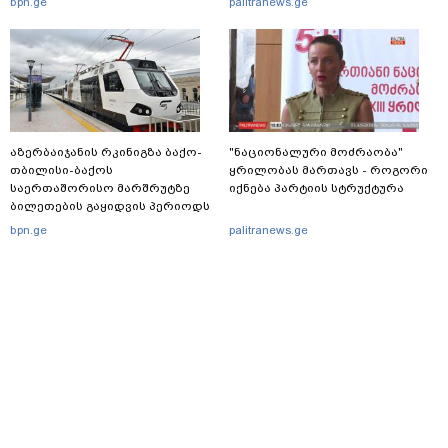
bpn.ge
palitranews.ge
მკვლელობის მცდელობისა და
ცეცხლსასროლი იარაღის
მართლსაწინააღდმეგო შეძენა-
შენახვა-ტარებისთვის ძებნილი
პირი დააკავა
აზერბაიჯანის რკინიგზა ბაქო-
"ნაციონალური მოძრაობა"
თბილისი-ბაქოს
ყრილობას მართავს - როგორი
საერთაშორისო მარშრუტზე
იქნება პარტიის სტრუქტურა
ბილეთების გაყიდვის პერიოდს
ახანგრძლივებს
bpn.ge
palitranews.ge