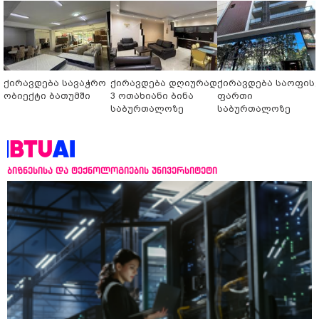
ქირავდება სავაჭრო
ქირავდება დღიურად
ქირავდება საოფის
ობიექტი ბათუმში
3 ოთახიანი ბინა
ფართი
საბურთალოზე
საბურთალოზე
ბიზნესისა და ტექნოლოგიების უნივერსიტეტი