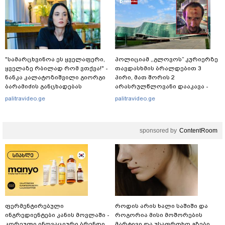
მლეთიდან, სადაც 12 წლის წინ
გურამ დადიანიძე გაუჩინარდა?
"სა­მარ­ცხვი­ნოა ეს ყვე­ლა­ფე­რი,
პოლიციამ ,,გლოვოს” კურიერზე
ყვე­ლა­ზე რბი­ლად რომ ვთქვა!" -
თავდასხმის ბრალდებით 3
ნანკა კალატოზიშვილი გიორგი
პირი, მათ შორის 2
ბარამიძის განცხადებას
არასრულწლოვანი დააკავა -
ეხმაურება
შსს ინფორმაციას ავრცელებს
palitravideo.ge
palitravideo.ge
sponsored by
ContentRoom
ფერმენტირებული
როდის არის ხალი საშიში და
ინგრედიენტები კანის მოვლაში -
როგორია მისი მოშორების
კორეული ინოვაციური ბრენდი
მარტივი და უსაფრთხო გზები