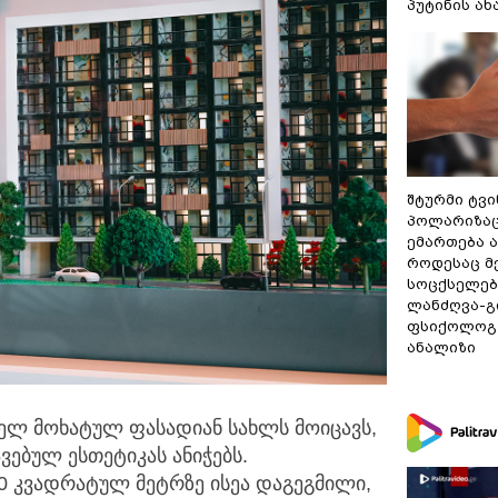
პუტინის ა
შტურმი ტვ
პოლარიზაცი
ემართება ა
როდესაც მ
სოცქსელებ
ლანძღვა-გი
ფსიქოლოგ 
ანალიზი
ველ მოხატულ ფასადიან სახლს მოიცავს,
ებულ ესთეტიკას ანიჭებს.
0 კვადრატულ მეტრზე ისეა დაგეგმილი,