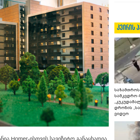
საზამთროს
სამკვდრო-
„კუკუდამალ
დრონის „ს
ვიდეო
ნია Homer-ისთვის სავიზიტო განაცხადია,