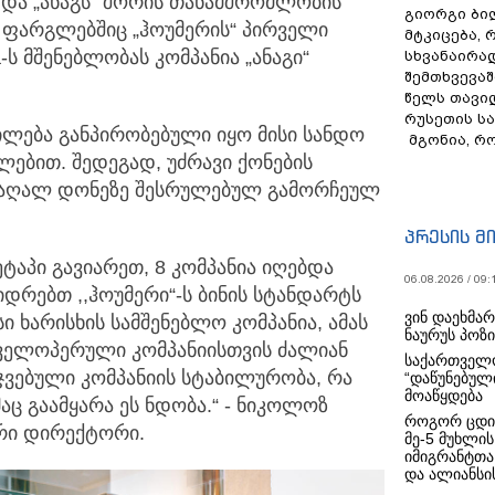
და „ანაგს“ შორის თანამშრომლობის
გიორგი ბილ
ფარგლებშიც „ჰოუმერის“ პირველი
მტკიცება, 
ს მშენებლობას კომპანია „ანაგი“
სხვანაირა
შემთხვევაშ
წელს თავი
რუსეთის ს
ილება განპირობებული იყო მისი სანდო
მგონია, რ
ლებით. შედეგად, უძრავი ქონების
მაღალ დონეზე შესრულებულ გამორჩეულ
პრესის მ
ტაპი გავიარეთ, 8 კომპანია იღებდა
06.08.2026 / 09:
იდრებთ ,,ჰოუმერი“-ს ბინის სტანდარტს
ვინ დაეხმა
ი ხარისხის სამშენებლო კომპანია, ამას
ნაურუს პოზ
ველოპერული კომპანიისთვის ძალიან
საქართველო
ჯვებული კომპანიის სტაბილურობა, რა
“დაწუნებულ
მოაწყდება
ც გაამყარა ეს ნდობა.“ - ნიკოლოზ
როგორ ცდი
ური დირექტორი.
მე-5 მუხლის
იმიგრანტთა
და ალიანსის