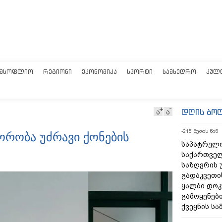
ᲛᲡᲝᲤᲚᲘᲝ
ᲠᲔᲒᲘᲝᲜᲘ
ᲔᲙᲝᲜᲝᲛᲘᲙᲐ
ᲡᲞᲝᲠᲢᲘ
ᲡᲐᲛᲮᲔᲓᲠᲝ
ᲙᲣᲚ
დღის ბო
ა
ა
-215 წუთის წინ
ორობა უძრავი ქონების
საპატრულ
საქართვე
საზღვრის 
გადაკვეთი
ყალბი დოკ
გამოყენებ
ქვეყნის სა