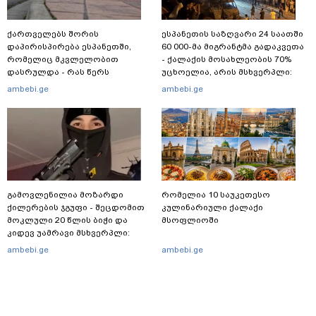
ქართველებს შორის
ესპანეთის საზღვარი 24 საათში
დაპირისპირება ესპანეთში,
60 000-მა მიგრანტმა გადაკვეთა
რომელიც მკვლელობით
- ქალაქის მოსახლეობის 70%
დასრულდა - რას წერს
უცხოელია, არის მსხვერპლი:
საერთაშორისო მედია: "მანქანა
ბოლო ცნობები სეუტადან,
ambebi.ge
ambebi.ge
დიდი სიჩქარით შეეჯახა ჟორასა
სადაც ადგილობრივებს ქუჩაში
და რაინდის"
გასვლის ეშინიათ
გამოვლენილია მოზარდი
რომელია 10 საუკეთესო
ქილერების ჯგუფი - შეცდომით
კულინარიული ქალაქი
მოკლული 20 წლის ბიჭი და
მსოფლიოში
კიდევ უამრავი მსხვერპლი:
რომელ ქვეყნამდე მივიდა
ambebi.ge
ambebi.ge
კვალი მასშტაბური
სპეცოპერაციის შემდეგ