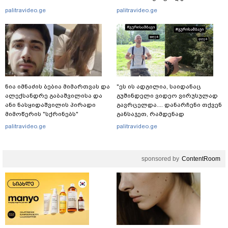
ეხმაურება
palitravideo.ge
palitravideo.ge
ნია იმნაძის ბებია მიმართვას და
"ეს ის ადგილია, საიდანაც
ალექსანდრე გაბაშვილისა და
გუშინდელი ვიდეო ვირუსულად
ანი ნასყიდაშვილის პირადი
გავრცელდა.... დანარჩენი თქვენ
მიმოწერის "სქრინებს"
განსაჯეთ, რამდენად
ავრცელებს
შესაძლებელია აქ ადამიანის
palitravideo.ge
palitravideo.ge
გადავარდნა" - რა კადრებს
აქვეყნებს კობა ახალაძე
მლეთიდან, სადაც 12 წლის წინ
sponsored by
ContentRoom
გურამ დადიანიძე გაუჩინარდა?