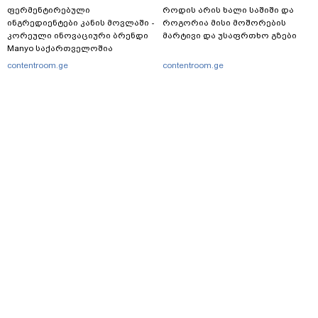
ფერმენტირებული
როდის არის ხალი საშიში და
ინგრედიენტები კანის მოვლაში -
როგორია მისი მოშორების
კორეული ინოვაციური ბრენდი
მარტივი და უსაფრთხო გზები
Manyo საქართველოშია
contentroom.ge
contentroom.ge
მთავარი
სერვისები
რეკლამა