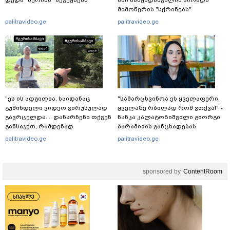
დედა "სქრინს" აქვეყნებს
ანი ნასყიდაშვილის პირადი
მიმოწერის "სქრინებს"
ავრცელებს
palitravideo.ge
palitravideo.ge
"ეს ის ადგილია, საიდანაც
"სა­მარ­ცხვი­ნოა ეს ყვე­ლა­ფე­რი,
გუშინდელი ვიდეო ვირუსულად
ყვე­ლა­ზე რბი­ლად რომ ვთქვა!" -
გავრცელდა.... დანარჩენი თქვენ
ნანკა კალატოზიშვილი გიორგი
განსაჯეთ, რამდენად
ბარამიძის განცხადებას
შესაძლებელია აქ ადამიანის
ეხმაურება
palitravideo.ge
palitravideo.ge
გადავარდნა" - რა კადრებს
აქვეყნებს კობა ახალაძე
მლეთიდან, სადაც 12 წლის წინ
sponsored by
ContentRoom
გურამ დადიანიძე გაუჩინარდა?