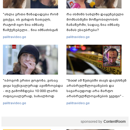
"ახლა ერთი წინადადება რომ
რა ისმინს სახლში დაყენებული
ვთქვა, ის გახდის ნათელს,
მომსასმენი მოწყობილობის
რატომ იყო ნია იმნაძე
ჩანაწერში, სადაც ნია იმნაძე
წამქეზებელი... ნია იმნაძისგან
მამას ესაუბრება?
გამოსული ინფორმაციაა ეს" -
palitravideo.ge
palitravideo.ge
ეკა კუპატაძე
"იპოვონ ერთი გოგონა, ვისაც
"Soos! ამ წუთებში თავს დაესხნენ
გიგა სექსუალურად ავიწროებდა
არასრულწლოვანების და
- თუ გამოჩნდება 10 000 ლარს
სავარაუდოდ არა მარტო
ოფიციალურად, სახალხოდ
არასრულწლოვანების ჯგუფი" -
გადავცემ" - ეკა კუპატაძე
რა ინფორმაციას ავრცელებს
palitravideo.ge
palitravideo.ge
განცხადებას ავრცელებს
ადვოკატი?
sponsored by
ContentRoom