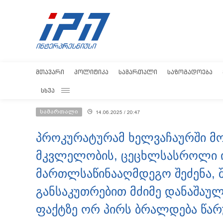
ᲛᲗᲐᲕᲐᲠᲘ
ᲞᲝᲚᲘᲢᲘᲙᲐ
ᲡᲐᲛᲐᲠᲗᲐᲚᲘ
ᲡᲐᲖᲝᲒᲐᲓᲝᲔᲑᲐ
ᲡᲮᲕᲐ
სამართალი
14.06.2025 / 20:47
პროკურატურამ ხელვაჩაურში მ
მკვლელობის, ცეცხლსასროლი 
მართლსაწინააღმდეგო შეძენა, შ
განსაკუთრებით მძიმე დანაშაუ
ფაქტზე ორ პირს ბრალდება წარ