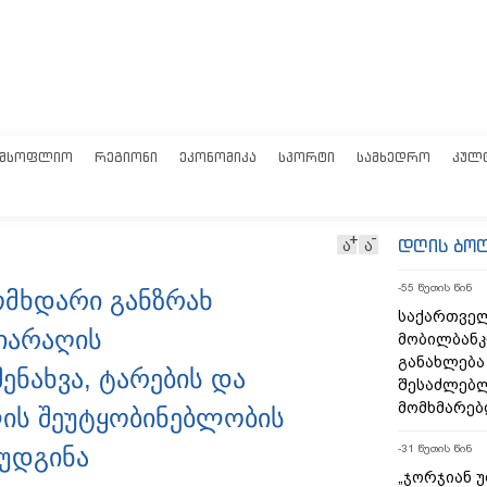
ᲛᲡᲝᲤᲚᲘᲝ
ᲠᲔᲒᲘᲝᲜᲘ
ᲔᲙᲝᲜᲝᲛᲘᲙᲐ
ᲡᲞᲝᲠᲢᲘ
ᲡᲐᲛᲮᲔᲓᲠᲝ
ᲙᲣᲚ
დღის ბო
ა
ა
-55 წუთის წინ
ომხდარი განზრახ
საქართველ
იარაღის
მობილბანკ
განახლება
ენახვა, ტარების და
შესაძლებ
მომხმარებ
ლის შეუტყობინებლობის
უდგინა
-31 წუთის წინ
„ჯორჯიან 