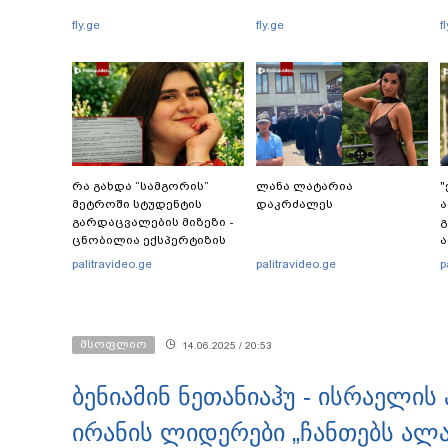
fly.ge
fly.ge
f
რა გახდა “სამგორის”
ლანა ლატარია
"
მეტროში სტუდენტის
დაკრძალეს
ა
გარდაცვალების მიზეზი -
გ
ცნობილია ექსპერტიზის
ა
პასუხი
ს
palitravideo.ge
palitravideo.ge
p
ს
ი
მსოფლიო
14.06.2025 / 20:53
ბენიამინ ნეთანიაჰუ - ისრაელის
ირანის ლიდერები „ჩანთებს ალა