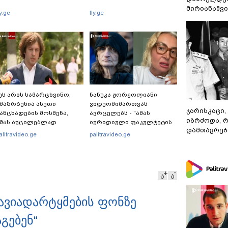
მირიანაშვ
ly.ge
fly.ge
ეს არის სამარცხვინო,
ნანუკა ჟორჟოლიანი
მაზრზენია ასეთი
ვიდეომიმართვას
ჯარისკაცი,
ანცხადების მოსმენა,
ავრცელებს - "ამას
იბრძოდა, 
მას აუცილებლად
იურიდიული ფაკულტეტის
დამთავრები
ჭირდება საზოგადოების
1-ელი კურსის სტუდენტიც
alitravideo.ge
palitravideo.ge
ათანადო რეაქცია" -
იკითხავს"
რაკლი კობახიძე
ა
ა
 ავიადარტყმების ფონზე
გებენ“