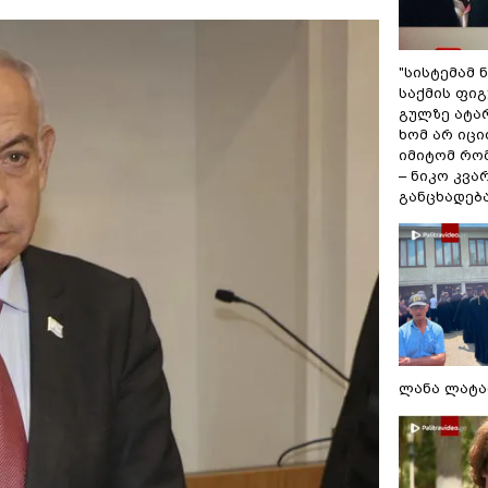
"სისტემამ 
საქმის ფი
გულზე ატა
ხომ არ იცი
იმიტომ რომ
– ნიკო კვ
განცხადებ
ლანა ლატა