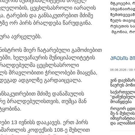
ჩაურის მუნიციპალიტეტის სოფელ
მტკიცება, 
კვლელობის,
ცეცხლსასროლი იარაღის
სხვანაირა
ა, ტარების და განსაკუთრებით მძიმე
შემთხვევაშ
წელს თავი
ტზე ორ პირს ბრალდება წარუდგინა.
რუსეთის ს
მგონია, რ
ტურა ავრცელებს.
მინისტროს მიერ ჩატარებული გამოძიებით
თებში, ხელვაჩაურის მუნიციპალიტეტის
პრესის მ
 ბრალდებულმა ცეცხლსასროლი
06.08.2026 / 09:
ს მრავლობითი ჭრილობები მიაყენა,
ედეგად ადგილზე გარდაიცვალა.
ვინ დაეხმა
ნაურუს პოზ
საქართველო
ანსაკუთრებით მძიმე დანაშაულის
“დაწუნებულ
ორე ბრალდებულისთვის, თუმცა მან
მოაწყდება
ტყობინა.
როგორ ცდი
მე-5 მუხლის
იმიგრანტთა
ი 13 ივნისს დააკავეს. ერთ პირს
და ალიანსის
მართლის კოდექსის 108-ე მუხლით