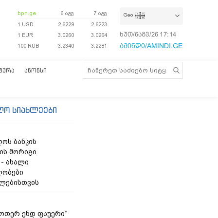
bpn.ge
6 აგვ
7 აგვ
Geo
1 USD
2.6229
2.6223
ხუთ/6აგვ/26
17:14:38
1 EUR
3.0260
3.0264
ამინდი/AMINDI.GE
100 RUB
3.2340
3.2281
ᲢᲣᲠᲐ
ᲐᲜᲝᲜᲡᲘ
ლო სიახლეები
ოს ბანკის
ის მორიგი
 - ახალი
ლობები
ლებისთვის
უოთერ ენდ ფაუერი“