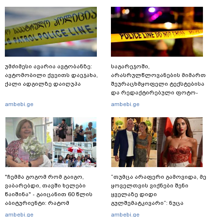
უმძიმესი ავარია ავტობანზე:
საგარეჯოში,
ავტომობილი ქვეითს დაეჯახა,
არასრულწლოვანების მიმართ
ქალი ადგილზე დაიღუპა
შეურაცხმყოფელი ტექსტებისა
და რედაქტირებული ფოტო-
ვიდეომასალის გავრცელების
ambebi.ge
ambebi.ge
ფაქტზე, შსს განცხადებას
ავრცელებს
"ჩემმა გოგომ რომ გაიგო,
“თუმცა არაფერი გამოვიდა, მე
ვაბარებდი, თავში ხელები
ყოველთვის ვიქნები შენი
წაიშინა" - გაიცანით 60 წლის
ყველაზე დიდი
აბიტურიენტი: რატომ
გულშემატკივარი“: ნუცა
გადაწყვიტა ბაგრატიონთა
ბუზალაძე რჩეულს დაშორდა? -
ambebi.ge
ambebi.ge