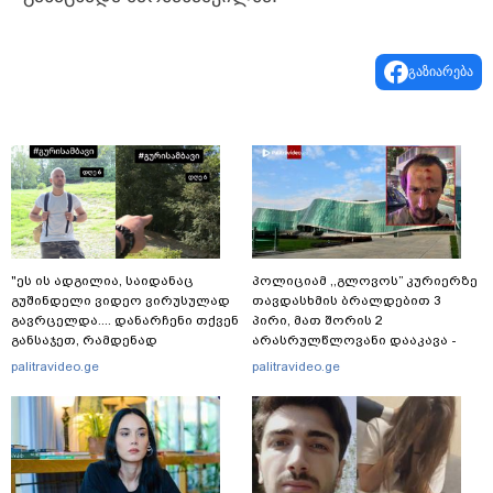
გაზიარება
"ეს ის ადგილია, საიდანაც
პოლიციამ ,,გლოვოს” კურიერზე
გუშინდელი ვიდეო ვირუსულად
თავდასხმის ბრალდებით 3
გავრცელდა.... დანარჩენი თქვენ
პირი, მათ შორის 2
განსაჯეთ, რამდენად
არასრულწლოვანი დააკავა -
შესაძლებელია აქ ადამიანის
შსს ინფორმაციას ავრცელებს
palitravideo.ge
palitravideo.ge
გადავარდნა" - რა კადრებს
აქვეყნებს კობა ახალაძე
მლეთიდან, სადაც 12 წლის წინ
გურამ დადიანიძე გაუჩინარდა?