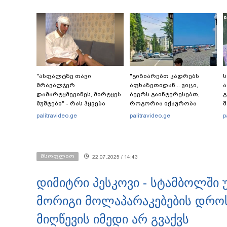
"ასფალტზე თავი
"გიზიარებთ კადრებს
ს
მრავალჯერ
აფხაზეთიდან... ვიცი,
ა
დამარტყმევინეს, მირტყეს
ბევრს გაინტერესებთ,
გ
მუშტები" - რას ჰყვება
როგორია იქაურობა
შ
დავით დვალიშვილი,
დღეს" - რა ვიდეო
ე
palitravideo.ge
palitravideo.ge
p
რომელზეც
ვრცელდება სოციალურ
გ
არასრულწლოვანებმა
ქსელში?
ფიზიკურად იძალადეს?
მსოფლიო
22.07.2025 / 14:43
დიმიტრი პესკოვი - სტამბოლში
მორიგი მოლაპარაკებების დროს
მიღწევის იმედი არ გვაქვს