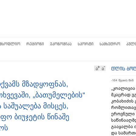
ᲛᲡᲝᲤᲚᲘᲝ
ᲠᲔᲒᲘᲝᲜᲘ
ᲔᲙᲝᲜᲝᲛᲘᲙᲐ
ᲡᲞᲝᲠᲢᲘ
ᲡᲐᲛᲮᲔᲓᲠᲝ
ᲙᲣᲚ
დღის ბო
ა
ა
-164 წუთის წინ
ქვამს მზადყოფნას,
„კოალიცია
ხვევაში, „ბათუმელების“
მკაცრად ვ
კობახიძის 
 საშუალება მისცეს,
რომლითაც
ეროვნული 
ფო ბიუჯეტის წინაშე
საწინააღმ
ოს
გააყალბა 
და სამარ