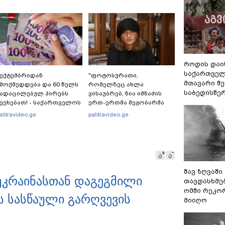
როდის დაი
საქართველ
ექტემბრიდან
"ფოტოსურათი,
მთავარი შ
მოქმედდება და 60 წელს
რომელზეც ახლა
საბედისწე
ადაცილებულ პირებს
ვისაუბრებ, ნია იმნაძის
ეეხებათ! - საქართველოს
ერთ-ერთმა მეგობარმა
როვნული ბანკი
გამომიგზავნა..." - ეკა
alitravideo.ge
palitravideo.ge
ანცხადებას ავრცელებს
კუპატაძე
ა
ა
შავ ზღვაში
 უკრაინასთან დაგეგმილი
თავდასხმე
ომში რეკო
 სასწაული გარღვევის
მიიღო