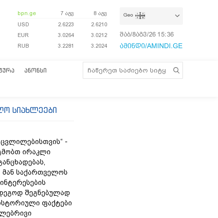
bpn.ge
7 აგვ
8 აგვ
Geo
USD
2.6223
2.6210
შაბ/8აგვ/26
15:36:03
EUR
3.0264
3.0212
ამინდი/AMINDI.GE
RUB
3.2281
3.2024
ᲢᲣᲠᲐ
ᲐᲜᲝᲜᲡᲘ
ლო სიახლეები
 ცვლილებისთვის“ -
გმობთ ირაკლი
განცხადებას,
 მან საქართველოს
ინტერესების
დეგოდ შეგნებულად
ისტორიული ფაქტები
თლებრივი