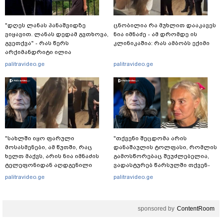
"დღეს ლანას პანაშვიდზე
ცნობილია რა მუხლით დააკავეს
ვიყავით. ლანას დედამ გვთხოვა,
ნია იმნაძე - ამ დრომდე ის
გვეთქვა" - რას წერს
კლინიკაშია: რას ამბობს ექიმი
არქიმანდრიტი ილია
თოლორაია სოციალურ
palitravideo.ge
palitravideo.ge
ქსელში?
"სახლში იყო ფარული
"თქვენი შეცდომა არის
მოსასმენები, ამ წუთში, რაც
დანაშაულის ტოლფასი, რომ­ლის
ხელთ მაქვს, არის ნია იმნაძის
გა­მოს­წო­რე­ბაც შე­უძ­ლე­ბე­ლია,
ტელეფონიდან აღდგენილი
ვა­დას­ტუ­რებ წარ­სულ­ში თქვენ­
მასალები, არის ანძები,
და­მი დიდ პა­ტი­ვის­ცე­მას" - ეკა
palitravideo.ge
palitravideo.ge
დეტალურები" - ეკა კუპატაძე
კუპატაძე ნანუკა ჟორჟოლიანს
sponsored by
ContentRoom