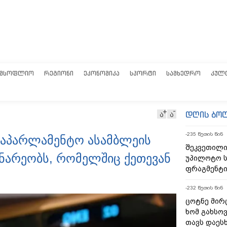
ᲛᲡᲝᲤᲚᲘᲝ
ᲠᲔᲒᲘᲝᲜᲘ
ᲔᲙᲝᲜᲝᲛᲘᲙᲐ
ᲡᲞᲝᲠᲢᲘ
ᲡᲐᲛᲮᲔᲓᲠᲝ
ᲙᲣᲚ
დღის ბო
ა
ა
-235 წუთის წინ
 საპარლამენტო ასამბლეის
შეკვეთილი
ინარეობს, რომელშიც ქეთევან
უპილოტო ს
ფრაგმენტი
-232 წუთის წინ
ცოტნე მირც
ხომ გახსოვ
თავს დაეს