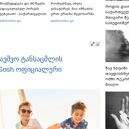
მოქმედდება და 60 წელს
რომელზეც ახლა
როდის დაი
ადაცილებულ პირებს
ვისაუბრებ, ნია იმნაძის
საქართველ
ეეხებათ! - საქართველოს
ერთ-ერთმა მეგობარმა
მთავარი შ
როვნული ბანკი
გამომიგზავნა..." - ეკა
alitravideo.ge
palitravideo.ge
საბედისწე
ანცხადებას ავრცელებს
კუპატაძე
ა
ა
ბავშვო ტანსაცმლის
B’Gosh ოფიციალური
შავ ზღვაში
თავდასხმე
ომში რეკო
მიიღო