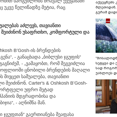
რობით სარგებლობს მრავალ ქვეყანაში
აქვეყნებს 
 უკვე წელიწადზე მეტია, რაც
მლეთიდან, 
გურამ დად
შუალებას
აძლევს,
თავიანთი
დ
შეიძინონ
უსაფრთხო
,
კომფორტული
და
shkosh B’Gosh-ის ბრენდების
ა“, - განაცხადა „ბიბლუსი ჯგუფის“
"მოსალოდნე
გნიძემ, - „ვამაყობთ, რომ შეგვიძლია
სეტყვა და 
სად როგორ
მსოფლიოში ცნობილი ბრენდების მაღალი
უახლოეს დ
 მივცეთ საშუალება, თავიანთი
 შეიძინონ. Carter's & Oshkosh B’Gosh-
“ პორტფელი უფრო მეტად
მპანიის მდგრადობისა და
ჯია“, - აღნიშნა მან.
სი ჯგუფთან“ გაერთიანება შეაფასა