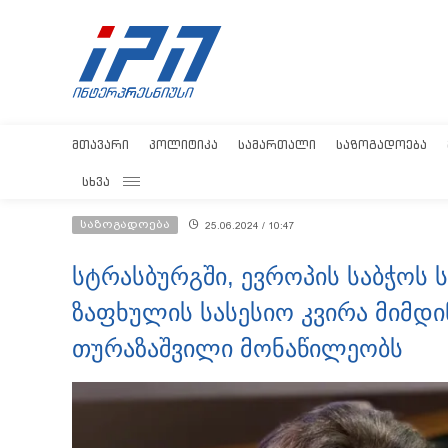
ᲛᲗᲐᲕᲐᲠᲘ
ᲞᲝᲚᲘᲢᲘᲙᲐ
ᲡᲐᲛᲐᲠᲗᲐᲚᲘ
ᲡᲐᲖᲝᲒᲐᲓᲝᲔᲑᲐ
ᲡᲮᲕᲐ
საზოგადოება
25.06.2024 / 10:47
სტრასბურგში, ევროპის საბჭოს
ზაფხულის სასესიო კვირა მიმდ
თურაზაშვილი მონაწილეობს