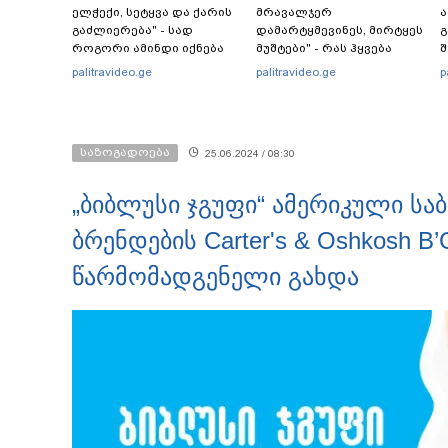
ელჭექი, სეტყვა და ქარის
მრავალჯერ
ა
გაძლიერება" - სად
დამარტყმევინეს, მირტყეს
გ
როგორი ამინდი იქნება
მუშტები" - რას ჰყვება
შ
უახლოეს დღეებში?
დავით დვალიშვილი,
ე
palitravideo.ge
palitravideo.ge
p
რომელზეც
გ
არასრულწლოვანებმა
ფიზიკურად იძალადეს?
საზოგადოება
25.06.2024 / 08:30
„ბიბლუსი ჯგუფი“ ამერიკული სა
ბრენდების Carter's & Oshkosh 
წარმომადგენელი გახდა