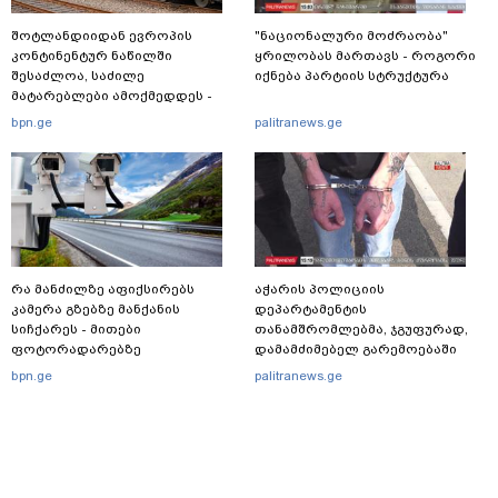
შოტლანდიიდან ევროპის
"ნაციონალური მოძრაობა"
კონტინენტურ ნაწილში
ყრილობას მართავს - როგორი
შესაძლოა, საძილე
იქნება პარტიის სტრუქტურა
მატარებლები ამოქმედდეს -
მიზანი საჰაერო მოგზაურობაზე
bpn.ge
palitranews.ge
დამოკიდებულების შემცირებაა
რა მანძილზე აფიქსირებს
აჭარის პოლიციის
კამერა გზებზე მანქანის
დეპარტამენტის
სიჩქარეს - მითები
თანამშრომლებმა, ჯგუფურად,
ფოტორადარებზე
დამამძიმებელ გარემოებაში
ჩადენილი განზრახ
bpn.ge
palitranews.ge
მკვლელობის მცდელობისა და
ცეცხლსასროლი იარაღის
მართლსაწინააღდმეგო შეძენა-
შენახვა-ტარებისთვის ძებნილი
პირი დააკავა