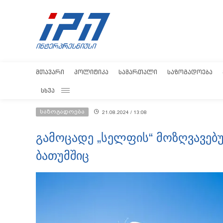
ᲛᲗᲐᲕᲐᲠᲘ
ᲞᲝᲚᲘᲢᲘᲙᲐ
ᲡᲐᲛᲐᲠᲗᲐᲚᲘ
ᲡᲐᲖᲝᲒᲐᲓᲝᲔᲑᲐ
ᲡᲮᲕᲐ
საზოგადოება
21.08.2024 / 13:08
გამოცადე „სელფის“ მოზღვავებუ
ბათუმშიც