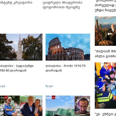
"გონებაში 
ონტენტ კრეატორი
ციფრული მხატვრობა
პირველად ვ
ფოტოშოპის მცოდნე
უნდა ჩავე
"ძალიან მძ
ახლა გითხ
ბილისი - ბუდაპეშტი
თბილისი - რომი 1316.70
184.80 ლარიდან
ლარიდან
ly.ge
fly.ge
"ეს უზნეო 