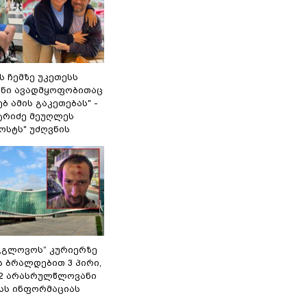
 ჩემზე უკეთესს
შენი ავადმყოფობითაც
ბ ამის გაკეთებას" -
ტრიძე მეუღლეს
ოსტს" უძღვნის
,,გლოვოს” კურიერზე
ს ბრალდებით 3 პირი,
 2 არასრულწლოვანი
შსს ინფორმაციას