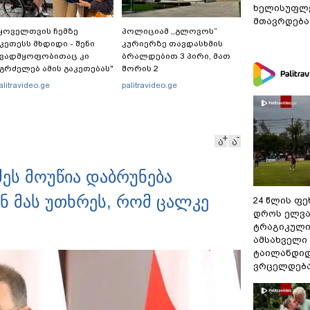
ხელისუფლე
მთავრდება
ყოველთვის ჩემზე
პოლიციამ ,,გლოვოს”
კეთესს მხდიდი - შენი
კურიერზე თავდასხმის
ავადმყოფობითაც კი
ბრალდებით 3 პირი, მათ
გრძელებ ამის გაკეთებას"
შორის 2
 თეონა კონტრიძე
არასრულწლოვანი
alitravideo.ge
palitravideo.ge
მეუღლეს ემოციურ
დააკავა - შსს
პოსტს" უძღვნის
ინფორმაციას ავრცელებს
ა
ა
ძეს მოუწია დაბრუნება
ნ მას უთხრეს, რომ ცალკე
24 წლის ფ
დროს ელვა
ტრაგიკული
ამსახველი
ტაილანდიდ
ვრცელდებ