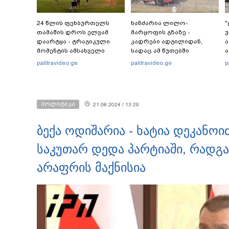
24 წლის ფეხბურთელს
ხანძარია ლილო-
"
თამაშის დროს ელვამ
მარყოფის გზაზე -
უ
დაარტყა - ტრაგიკული
კადრები ადგილიდან,
მომენტის ამსახველი
სადაც ამ წუთებში
ა
კადრები ტაილანდიდან
სალიკვიდაციო
-
palitravideo.ge
palitravideo.ge
p
მედიაში ვრცელდება
სამუშაოები
მიმდინარეობს
"
პოლიტიკა
21.08.2024 / 13:29
ბექა ოდიშარია - ხატია დეკანოი
საკუთარ დედა პარტიაში, რადგა
არაფრის მაქნისია