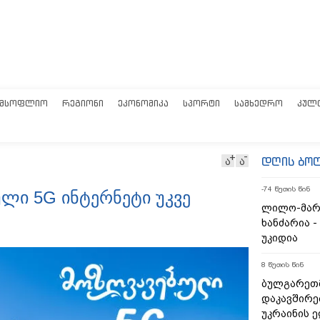
ᲛᲡᲝᲤᲚᲘᲝ
ᲠᲔᲒᲘᲝᲜᲘ
ᲔᲙᲝᲜᲝᲛᲘᲙᲐ
ᲡᲞᲝᲠᲢᲘ
ᲡᲐᲛᲮᲔᲓᲠᲝ
ᲙᲣᲚ
დღის ბო
ა
ა
-74 წუთის წინ
ლი 5G ინტერნეტი უკვე
ლილო-მარ
ხანძარია -
უკიდია
8 წუთის წინ
ბულგარეთ
დაკავშირე
უკრაინის 