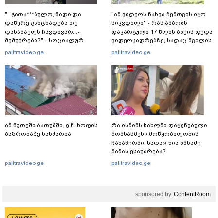
"- გათა***ბულო, წადი და
"ამ ვიდეოს ნახვა ჩემთვის იყო
დაწერე განცხადება თუ
სიკვდილი" - რას ამბობს
დანაშაულს ჩავდივარ...-
დაკარგული 17 წლის ბიჭის დედა
მემუქრები?" - სოციალურ
ვიდეოკადრებზე, სადაც შვილის
ქსელში სკანდალური კადრები
განწირული ვედრების ხმა
palitravideo.ge
palitravideo.ge
ვრცელდება
ამოიცნო
ამ წუთეში ბათუმში, ე.წ. ხოფის
რა ისმინს სახლში დაყენებული
ბაზრობაზე ხანძარია
მომსასმენი მოწყობილობის
ჩანაწერში, სადაც ნია იმნაძე
მამას ესაუბრება?
palitravideo.ge
palitravideo.ge
sponsored by
ContentRoom