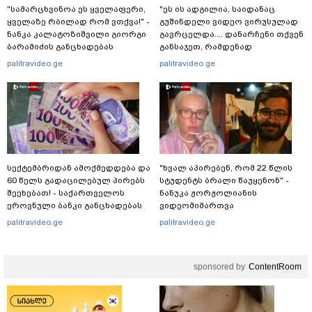
"სა­მარ­ცხვი­ნოა ეს ყვე­ლა­ფე­რი,
"ეს ის ადგილია, საიდანაც
ყვე­ლა­ზე რბი­ლად რომ ვთქვა!" -
გუშინდელი ვიდეო ვირუსულად
ნანკა კალატოზიშვილი გიორგი
გავრცელდა.... დანარჩენი თქვენ
ბარამიძის განცხადებას
განსაჯეთ, რამდენად
ეხმაურება
შესაძლებელია აქ ადამიანის
palitravideo.ge
palitravideo.ge
გადავარდნა" - რა კადრებს
აქვეყნებს კობა ახალაძე
მლეთიდან, სადაც 12 წლის წინ
გურამ დადიანიძე გაუჩინარდა?
სექტემბრიდან ამოქმედდება და
"ხვალ აპირებენ, რომ 22 წლის
60 წელს გადაცილებულ პირებს
სტუდენტს ბრალი წაუყენონ" -
შეეხებათ! - საქართველოს
ნანუკა ჟორჟოლიანის
ეროვნული ბანკი განცხადებას
ვიდეომიმართვა
ავრცელებს
palitravideo.ge
palitravideo.ge
sponsored by
ContentRoom