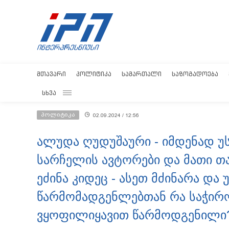
ᲛᲗᲐᲕᲐᲠᲘ
ᲞᲝᲚᲘᲢᲘᲙᲐ
ᲡᲐᲛᲐᲠᲗᲐᲚᲘ
ᲡᲐᲖᲝᲒᲐᲓᲝᲔᲑᲐ
ᲡᲮᲕᲐ
პოლიტიკა
02.09.2024 / 12:56
ალუდა ღუდუშაური - იმდენად უ
სარჩელის ავტორები და მათი თ
ეძინა კიდეც - ასეთ მძინარა და
წარმომადგენლებთან რა საჭირო
ვყოფილიყავით წარმოდგენილი