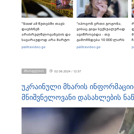
"Soos! ამ წუთებში თავს
"იპოვონ ერთი გოგონა,
რ
დაესხნენ
ვისაც გიგა სექსუალურად
დ
არასრულწლოვანების და
ავიწროებდა - თუ
სავარაუდოდ არა მარტო
გამოჩნდება 10 000 ლარს
ჩ
არასრულწლოვანების
ოფიციალურად,
ი
palitravideo.ge
palitravideo.ge
p
ჯგუფი" - რა ინფორმაციას
სახალხოდ გადავცემ" - ეკა
ავრცელებს ადვოკატი?
კუპატაძე განცხადებას
ავრცელებს
მსოფლიო
02.09.2024 / 12:57
უკრაინული მხარის ინფორმაციით
მნიშვნელოვანი დასახლების ნა