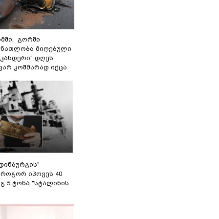
მში, გორში
 ნათლობა მიღებული
სკანდერი“ დღეს
ვარ კოშმარად იქცა
დინბურგის"
 როგორ იპოვეს 40
გ 5 ტონა "სტალინის