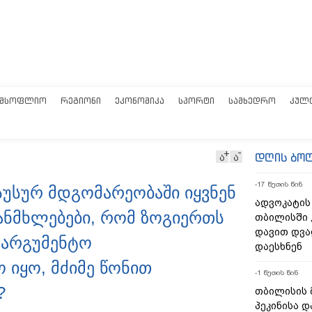
ᲛᲡᲝᲤᲚᲘᲝ
ᲠᲔᲒᲘᲝᲜᲘ
ᲔᲙᲝᲜᲝᲛᲘᲙᲐ
ᲡᲞᲝᲠᲢᲘ
ᲡᲐᲛᲮᲔᲓᲠᲝ
ᲙᲣᲚ
დღის ბო
ა
ა
-17 წუთის წინ
სუსურ მდგომარეობაში იყვნენ
ადვოკატის
ანმხლებები, რომ ზოგიერთს
თბილისში 
დავით დვა
 უარგუმენტო
დაესხნენ
 იყო, მძიმე წონით
-1 წუთის წინ
?
თბილისის 
პეკინისა დ