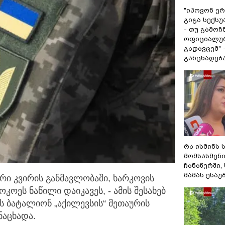
"იპოვონ ერ
გიგა სექს
- თუ გამოჩ
ოფიციალურ
გადავცემ" 
განცხადებ
რა ისმინს 
მომსასმენ
ჩანაწერში,
მამას ესაუ
ი კვირის განმავლობაში, ხარკოვის
ოკოეს ნაწილი დაიკავეს,
- ამის შესახებ
ს ბატალიონ „აქილევსის“ მეთაურის
ნაცხადა.