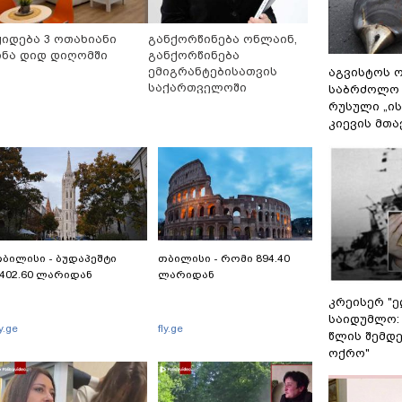
ყიდება 3 ოთახიანი
განქორწინება ონლაინ,
ინა დიდ დიღომში
განქორწინება
ემიგრანტებისათვის
აგვისტოს ო
საქართველოში
საბრძოლო
ჩამოსვლის გარეშე
რუსული „ი
კიევის მთა
ბილისი - ბუდაპეშტი
თბილისი - რომი 894.40
402.60 ლარიდან
ლარიდან
კრეისერ "ე
საიდუმლო:
ly.ge
fly.ge
წლის შემდე
ოქრო"