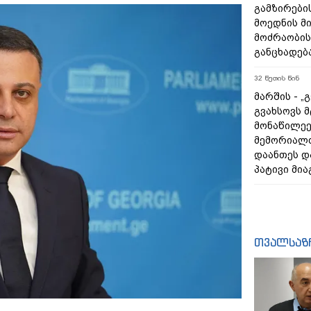
გამზირების
მოედნის მ
მოძრაობის
განცხადებ
32 წუთის წინ
მარშის - „
გვახსოვს მ
მონაწილეე
მემორიალ
დაანთეს დ
პატივი მია
თვალსაზ