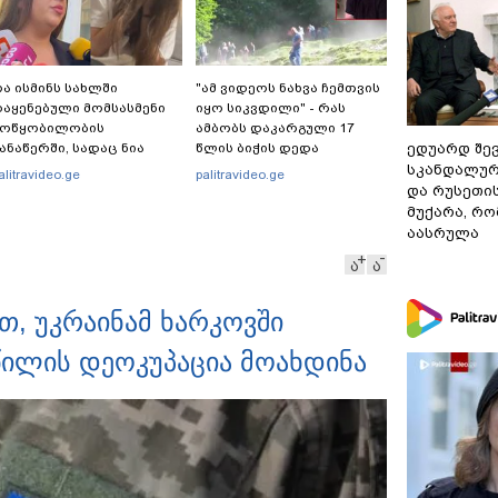
ა ისმინს სახლში
"ამ ვიდეოს ნახვა ჩემთვის
აყენებული მომსასმენი
იყო სიკვდილი" - რას
მოწყობილობის
ამბობს დაკარგული 17
ედუარდ შე
ანაწერში, სადაც ნია
წლის ბიჭის დედა
მნაძე მამას ესაუბრება?
ვიდეოკადრებზე, სადაც
სკანდალურ
alitravideo.ge
palitravideo.ge
შვილის განწირული
და რუსეთი
ვედრების ხმა ამოიცნო
მუქარა, რო
აასრულა
ა
ა
, უკრაინამ ხარკოვში
წილის დეოკუპაცია მოახდინა