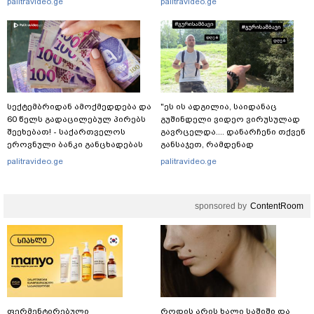
palitravideo.ge
palitravideo.ge
სექტემბრიდან ამოქმედდება და
"ეს ის ადგილია, საიდანაც
60 წელს გადაცილებულ პირებს
გუშინდელი ვიდეო ვირუსულად
შეეხებათ! - საქართველოს
გავრცელდა.... დანარჩენი თქვენ
ეროვნული ბანკი განცხადებას
განსაჯეთ, რამდენად
ავრცელებს
შესაძლებელია აქ ადამიანის
palitravideo.ge
palitravideo.ge
გადავარდნა" - რა კადრებს
აქვეყნებს კობა ახალაძე
მლეთიდან, სადაც 12 წლის წინ
sponsored by
ContentRoom
გურამ დადიანიძე გაუჩინარდა?
ფერმენტირებული
როდის არის ხალი საშიში და