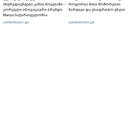
ინგრედიენტები კანის მოვლაში -
როგორია მისი მოშორების
კორეული ინოვაციური ბრენდი
მარტივი და უსაფრთხო გზები
Manyo საქართველოშია
contentroom.ge
contentroom.ge
მთავარი
სერვისები
რეკლამა
თბილისი, იოსებიძის ქ. 49