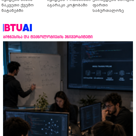
ნაკვეთი ქვემო
აგარაკი კოჭობაში
ფართი
ნატანებში
საბურთალოზე
ბიზნესისა და ტექნოლოგიების უნივერსიტეტი