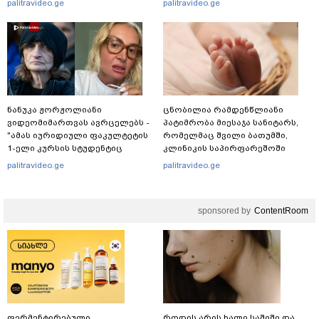
palitravideo.ge
palitravideo.ge
ნანუკა ჟორჟოლიანი
ცნობილია რამდენწლიანი
ვიდეომიმართვას ავრცელებს -
პატიმრობა მიესაჯა სანიტარს,
"ამას იურიდიული ფაკულტეტის
რომელმაც შვილი ბათუმში,
1-ელი კურსის სტუდენტიც
კლინიკის საპირფარეშოში
იკითხავს"
გააჩინა, შემდეგ კი დაზიანებები
palitravideo.ge
palitravideo.ge
მიაყენა
sponsored by
ContentRoom
ფერმენტირებული
როდის არის ხალი საშიში და