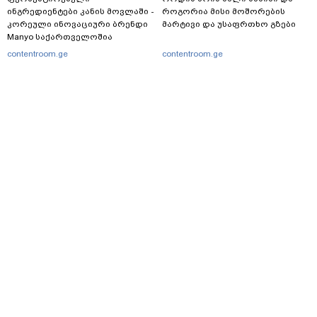
ინგრედიენტები კანის მოვლაში -
როგორია მისი მოშორების
კორეული ინოვაციური ბრენდი
მარტივი და უსაფრთხო გზები
Manyo საქართველოშია
contentroom.ge
contentroom.ge
მთავარი
სერვისები
რეკლამა
თბილისი, იოსებიძის ქ. 49