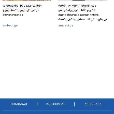
რომელია 10 საუკეთესო
რომელ უნივერსიტეტში
კულინარიული ქალაქი
გააგრძელებს სწავლას
მსოფლიოში
ქუთაისელი აბიტურიენტი,
რომელმაც ერთიან ეროვნულ
გამოცდებზე, ყველა საგანში
ambebi.ge
ambebi.ge
მაქსიმალური ქულა მიიღო
მთავარი
სერვისები
რეკლამა