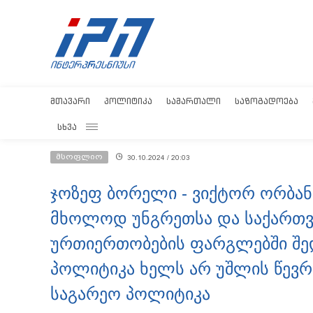
ᲛᲗᲐᲕᲐᲠᲘ
ᲞᲝᲚᲘᲢᲘᲙᲐ
ᲡᲐᲛᲐᲠᲗᲐᲚᲘ
ᲡᲐᲖᲝᲒᲐᲓᲝᲔᲑᲐ
ᲡᲮᲕᲐ
მსოფლიო
30.10.2024 / 20:03
ჯოზეფ ბორელი - ვიქტორ ორბან
მხოლოდ უნგრეთსა და საქართ
ურთიერთობების ფარგლებში შედ
პოლიტიკა ხელს არ უშლის წევრ
საგარეო პოლიტიკა