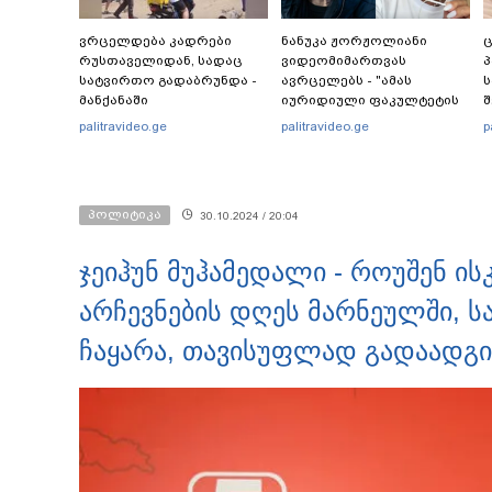
ვრცელდება კადრები
ნანუკა ჟორჟოლიანი
რუსთაველიდან, სადაც
ვიდეომიმართვას
პ
სატვირთო გადაბრუნდა -
ავრცელებს - "ამას
ს
მანქანაში
იურიდიული ფაკულტეტის
შ
მცირეწლოვანიც
1-ელი კურსის სტუდენტიც
ს
palitravideo.ge
palitravideo.ge
p
იმყოფებოდა
იკითხავს"
შ
მ
პოლიტიკა
30.10.2024 / 20:04
ჯეიჰუნ მუჰამედალი - როუშენ ი
არჩევნების დღეს მარნეულში, ს
ჩაყარა, თავისუფლად გადაადგ