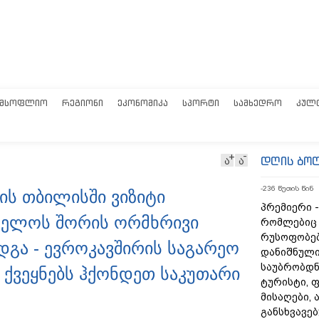
ᲛᲡᲝᲤᲚᲘᲝ
ᲠᲔᲒᲘᲝᲜᲘ
ᲔᲙᲝᲜᲝᲛᲘᲙᲐ
ᲡᲞᲝᲠᲢᲘ
ᲡᲐᲛᲮᲔᲓᲠᲝ
ᲙᲣᲚ
დღის ბო
ა
ა
-236 წუთის წინ
ის თბილისში ვიზიტი
პრემიერი -
ველოს შორის ორმხრივი
რომლებიც
რუსოფობებ
გა - ევროკავშირის საგარეო
დანიშნული
საუბრობდნ
 ქვეყნებს ჰქონდეთ საკუთარი
ტურისტი, 
მისაღები,
განსხვავე