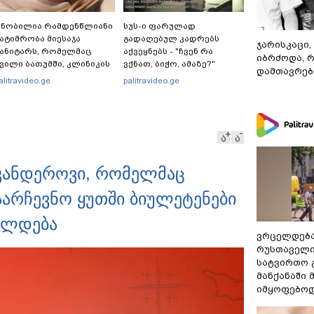
ცნობილია რამდენწლიანი
სუს-ი ფარულად
ატიმრობა მიესაჯა
გადაღებულ კადრებს
ჯარისკაცი,
ანიტარს, რომელმაც
აქვეყნებს - "ჩვენ რა
იბრძოდა, 
ვილი ბათუმში, კლინიკის
ვქნათ, ბიჭო, ამაზე?"
დამთავრები
აპირფარეშოში გააჩინა,
alitravideo.ge
palitravideo.ge
ემდეგ კი დაზიანებები
იაყენა
ა
ა
სკანდეროვი, რომელმაც
აარჩევნო ყუთში ბიულეტენები
ილდება
ვრცელდება
რუსთაველი
სატვირთო 
მანქანაში
იმყოფებო