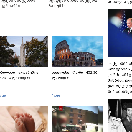
ყიდება სასტუმრო
იყიდება მიწის ნაკვეთი
სისხლის ფ
აკურიანში
ბათუმში
„ოქტომბრი
არჩევანის 
ბილისი - ბუდაპეშტი
თბილისი - რომი 1452.30
„ორ სკამზე
423.10 ლარიდან
ლარიდან
შესაძლებლ
დასრულდეს
მირიანაშვ
ly.ge
fly.ge