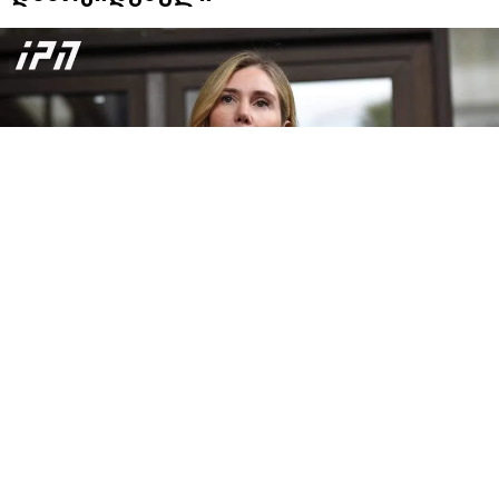
მხოლოდ დაუღალავი შრომით და ბრძოლით
შეგვიძლია დავიბრუნოთ ის გამარჯვება, რომელიც
ხალხმა 26 ოქტომბრის
არჩევნებზე მოიპოვა, - ამის
შესახებ “ერთიანობა-ნაციონალური მოძრაობის”
თავმჯდომარემ,
თინა ბოკუჩავამ
მედიასთან
განაცხადა.