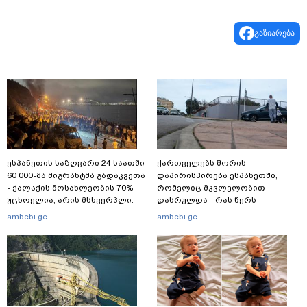
გაზიარება
ესპანეთის საზღვარი 24 საათში
ქართველებს შორის
60 000-მა მიგრანტმა გადაკვეთა
დაპირისპირება ესპანეთში,
- ქალაქის მოსახლეობის 70%
რომელიც მკვლელობით
უცხოელია, არის მსხვერპლი:
დასრულდა - რას წერს
ბოლო ცნობები სეუტადან,
საერთაშორისო მედია: "მანქანა
ambebi.ge
ambebi.ge
სადაც ადგილობრივებს ქუჩაში
დიდი სიჩქარით შეეჯახა ჟორასა
გასვლის ეშინიათ
და რაინდის"