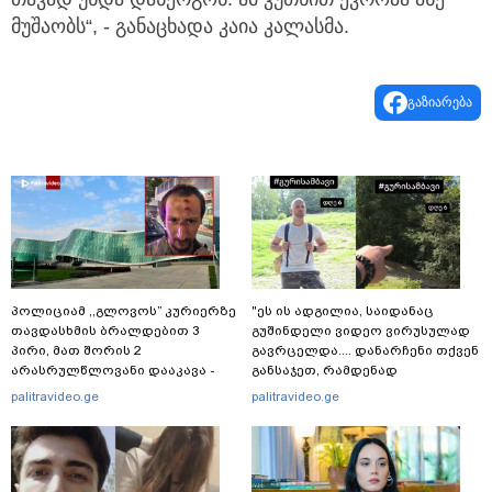
მუშაობს“, - განაცხადა კაია კალასმა.
გაზიარება
პოლიციამ ,,გლოვოს” კურიერზე
"ეს ის ადგილია, საიდანაც
თავდასხმის ბრალდებით 3
გუშინდელი ვიდეო ვირუსულად
პირი, მათ შორის 2
გავრცელდა.... დანარჩენი თქვენ
არასრულწლოვანი დააკავა -
განსაჯეთ, რამდენად
შსს ინფორმაციას ავრცელებს
შესაძლებელია აქ ადამიანის
palitravideo.ge
palitravideo.ge
გადავარდნა" - რა კადრებს
აქვეყნებს კობა ახალაძე
მლეთიდან, სადაც 12 წლის წინ
გურამ დადიანიძე გაუჩინარდა?