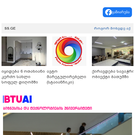
გაზიარება
SS.GE
როგორ მოხვდე აქ
იყიდება 6 ოთახიანი
ავტო
ქირავდება სავაჭრ
კერძო სახლი
მარეგულირებელი
ობიექტი ბათუმში
სოფელ დიღომში
(სტაიანჩიკი)
ბიზნესისა და ტექნოლოგიების უნივერსიტეტი