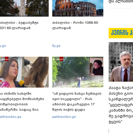
და ალიანსის
ბილისი - ბუდაპეშტი
თბილისი - რომი 1068.60
031.80 ლარიდან
ლარიდან
ly.ge
fly.ge
პაატა ზაქა
პასუხი გიო
ა ისმინს სახლში
"ამ ვიდეოს ნახვა ჩემთვის
სკანდალურ
აყენებული მომსასმენი
იყო სიკვდილი" - რას
მოწყობილობის
ამბობს დაკარგული 17
"ყველაფერი
ანაწერში, სადაც ნია
წლის ბიჭის დედა
კამანში მ
მნაძე მამას ესაუბრება?
ვიდეოკადრებზე, სადაც
მე გადმოვას
alitravideo.ge
palitravideo.ge
შვილის განწირული
ტყუის"
ვედრების ხმა ამოიცნო