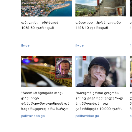
თბილისი - ანტალია
თბილისი - ჰერაკლიონი
თ
1085.80 ლარიდან
1458.10 ლარიდან
1
fly.ge
fly.ge
f
"Soos! ამ წუთებში თავს
"იპოვონ ერთი გოგონა,
რ
დაესხნენ
ვისაც გიგა სექსუალურად
დ
არასრულწლოვანების და
ავიწროებდა - თუ
სავარაუდოდ არა მარტო
გამოჩნდება 10 000 ლარს
ჩ
არასრულწლოვანების
ოფიციალურად,
ი
palitravideo.ge
palitravideo.ge
p
ჯგუფი" - რა ინფორმაციას
სახალხოდ გადავცემ" - ეკა
ავრცელებს ადვოკატი?
კუპატაძე განცხადებას
ავრცელებს