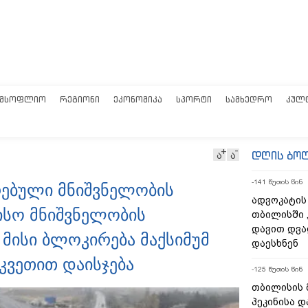
ᲛᲡᲝᲤᲚᲘᲝ
ᲠᲔᲒᲘᲝᲜᲘ
ᲔᲙᲝᲜᲝᲛᲘᲙᲐ
ᲡᲞᲝᲠᲢᲘ
ᲡᲐᲛᲮᲔᲓᲠᲝ
ᲙᲣᲚ
დღის ბო
ა
ა
-141 წუთის წინ
რებული მნიშვნელობის
ადვოკატის
ისო მნიშვნელობის
თბილისში 
დავით დვა
 მისი ბლოკირება მაქსიმუმ
დაესხნენ
კვეთით დაისჯება
-125 წუთის წინ
თბილისის 
პეკინისა დ