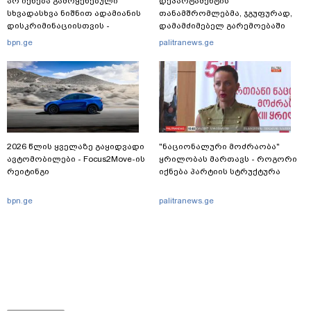
არ იქნება გამოყენებული
დეპარტამენტის
სხვადასხვა ნიშნით ადამიანის
თანამშრომლებმა, ჯგუფურად,
დისკრიმინაციისთვის -
დამამძიმებელ გარემოებაში
განათლების სისტემა დიდი
ჩადენილი განზრახ
bpn.ge
palitranews.ge
უფსკრულისკენ მიდის“
მკვლელობის მცდელობისა და
ცეცხლსასროლი იარაღის
მართლსაწინააღდმეგო შეძენა-
შენახვა-ტარებისთვის ძებნილი
პირი დააკავა
2026 წლის ყველაზე გაყიდვადი
"ნაციონალური მოძრაობა"
ავტომობილები - Focus2Move-ის
ყრილობას მართავს - როგორი
რეიტინგი
იქნება პარტიის სტრუქტურა
bpn.ge
palitranews.ge