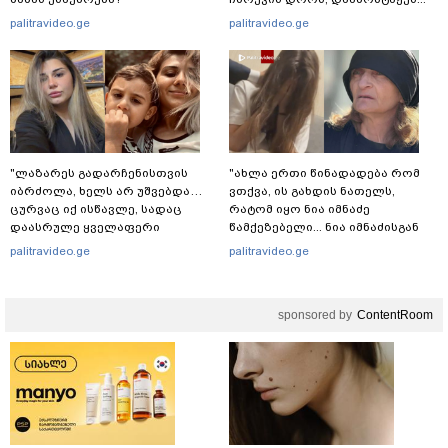
იმნაძეების ოჯახში, მგონი, 4
palitravideo.ge
palitravideo.ge
მოსასმენი იყო..." - ეკა კუპატაძე
"ლაზარეს გადარჩენისთვის
"ახლა ერთი წინადადება რომ
იბრძოლა, ხელს არ უშვებდა…
ვთქვა, ის გახდის ნათელს,
ცურვაც იქ ისწავლე, სადაც
რატომ იყო ნია იმნაძე
დაასრულე ყველაფერი
წამქეზებელი... ნია იმნაძისგან
ხორციელი ცხოვრებიდან" – რას
გამოსული ინფორმაციაა ეს" -
palitravideo.ge
palitravideo.ge
წერს ხობში დაღუპული დედა-
ეკა კუპატაძე
შვილის ახლობელი?
sponsored by
ContentRoom