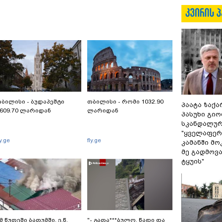
ბილისი - ბუდაპეშტი
თბილისი - რომი 1032.90
პაატა ზაქა
609.70 ლარიდან
ლარიდან
პასუხი გიო
სკანდალურ
"ყველაფერი
ly.ge
fly.ge
კამანში მ
მე გადმოვას
ტყუის"
მ წუთეში ბათუმში, ე.წ.
"- გათა***ბულო, წადი და