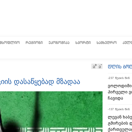
ᲛᲡᲝᲤᲚᲘᲝ
ᲠᲔᲒᲘᲝᲜᲘ
ᲔᲙᲝᲜᲝᲛᲘᲙᲐ
ᲡᲞᲝᲠᲢᲘ
ᲡᲐᲛᲮᲔᲓᲠᲝ
ᲙᲣᲚ
დღის ბო
ა
ა
-237 წუთის წინ
იის დასაწყებად მზადაა
ვოლოდიმი
პირველი ვ
ჩავიდა
-137 წუთის წინ
ლევან ხაბე
გმირების დ
ქართველად