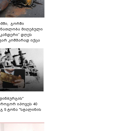
მში, გორში
 ნათლობა მიღებული
სკანდერი“ დღეს
ვარ კოშმარად იქცა
დინბურგის"
 როგორ იპოვეს 40
გ 5 ტონა "სტალინის