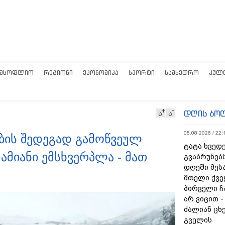
ᲛᲡᲝᲤᲚᲘᲝ
ᲠᲔᲒᲘᲝᲜᲘ
ᲔᲙᲝᲜᲝᲛᲘᲙᲐ
ᲡᲞᲝᲠᲢᲘ
ᲡᲐᲛᲮᲔᲓᲠᲝ
ᲙᲣᲚ
დღის ბო
ა
ა
05.08.2026 / 22:
ის შედეგად გამოწვეულ
ტატა ხვედე
მიანი ემსხვერპლა - მათ
გვაბრუნებს
დღეში მეს
მთელი ქვე
პირველი ჩ
არ ვიცით 
ძალიან ცხ
გველის