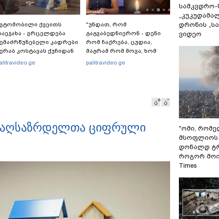
სამკვდრო-
„კუკუდამალ
დრონის „ს
ვტომობილი ქვეითს
"უნდათ, რომ
აეჯახა - ვრცელდება
გაგვაბედნიერონ - დენი
ვიდეო
ემაძრწუნებელი კადრები
რომ ჩაქრება, ცუდია,
ერაბ კოსტავას ქუჩიდან
მაგრამ რომ მოვა, ხომ
გაგვეხარდება“ -
alitravideo.ge
palitravideo.ge
"Palitranews"-ს პირდეპირ
ეთერში გია ხუხაშვილი
სანთლის შუქით ჩაერთო
ა
ა
ში აღსაზრდელთა ციფრული
"ომი, რომ
მსოფლიოს 
დონალდ ტრ
როგორ მოიქ
Times