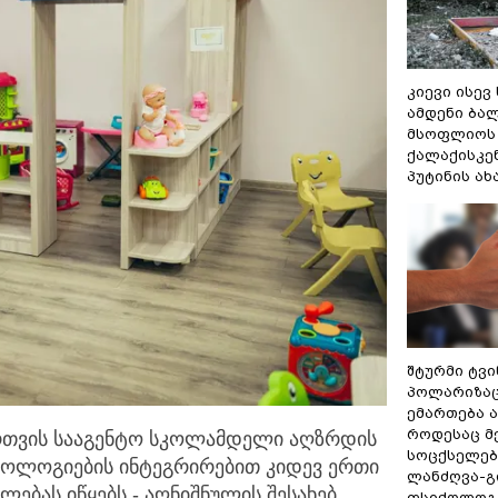
კიევი ისევ
ამდენი ბა
მსოფლიოს 
ქალაქისკენ
პუტინის ა
შტურმი ტვ
პოლარიზაცი
ემართება ა
როდესაც მ
ართვის სააგენტო სკოლამდელი აღზრდის
სოცქსელებ
ნოლოგიების ინტეგრირებით
კიდევ ერთი
ლანძღვა-გი
ებას იწყებს,- აღნიშნულის შესახებ
ფსიქოლოგ 