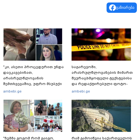
გაზიარება
"კი, ასეთი პროცედურით უნდა
საგარეჯოში,
დაეკავებინათ,
არასრულწლოვანების მიმართ
არასრულწლოვანის
შეურაცხმყოფელი ტექსტებისა
შემთხვევაშიც, უფრო მსუბუქი
და რედაქტირებული ფოტო-
ვარიანტი ძნელი
ვიდეომასალის გავრცელების
ambebi.ge
ambebi.ge
წარმოსადგენია... ბუნდოვანია,
ფაქტზე, შსს განცხადებას
რატომ აღსრულდა განჩინება
ავრცელებს
ღამე" - იურისტები
"ჩემმა გოგომ რომ გაიგო,
რამ გამოიწვია საქართველოს