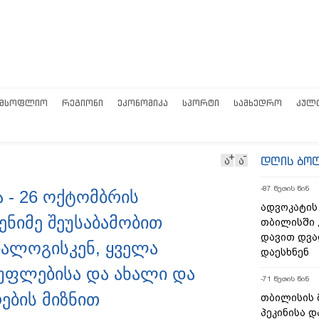
ᲛᲡᲝᲤᲚᲘᲝ
ᲠᲔᲒᲘᲝᲜᲘ
ᲔᲙᲝᲜᲝᲛᲘᲙᲐ
ᲡᲞᲝᲠᲢᲘ
ᲡᲐᲛᲮᲔᲓᲠᲝ
ᲙᲣᲚ
დღის ბო
ა
ა
-87 წუთის წინ
 - 26 ოქტომბრის
ადვოკატის
ნიმე შეუსაბამობით
თბილისში 
დავით დვა
ალოგისკენ, ყველა
დაესხნენ
უფლებისა და ახალი და
-71 წუთის წინ
ების მიზნით
თბილისის 
პეკინისა დ