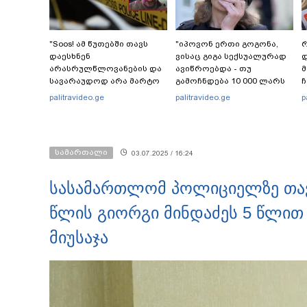
"Soos! ამ წუთებში თავს
"იპოვონ ერთი გოგონა,
რ
დაესხნენ
ვისაც გიგა სექსუალურად
დ
არასრულწლოვანების და
ავიწროებდა - თუ
სავარაუდოდ არა მარტო
გამოჩნდება 10 000 ლარს
ჩ
არასრულწლოვანების
ოფიციალურად,
ი
palitravideo.ge
palitravideo.ge
p
ჯგუფი" - რა ინფორმაციას
სახალხოდ გადავცემ" - ეკა
ავრცელებს ადვოკატი?
კუპატაძე განცხადებას
ავრცელებს
სამართალი
03.07.2025 / 16:24
სასამართლომ პოლიციელზე თა
წლის გიორგი მინდაძეს 5 წლით
მიუსაჯა