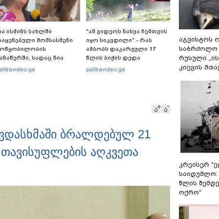
ა ისმინს სახლში
"ამ ვიდეოს ნახვა ჩემთვის
აგვისტოს ო
აყენებული მომსასმენი
იყო სიკვდილი" - რას
საბრძოლო
მოწყობილობის
ამბობს დაკარგული 17
რუსული „ი
ანაწერში, სადაც ნია
წლის ბიჭის დედა
მნაძე მამას ესაუბრება?
ვიდეოკადრებზე, სადაც
კიევის მთა
alitravideo.ge
palitravideo.ge
შვილის განწირული
ვედრების ხმა ამოიცნო
ა
ა
ვდასხმაში ბრალდებულ 21
 თავისუფლების აღკვეთა
კრეისერ "ე
საიდუმლო:
წლის შემდე
ოქრო"