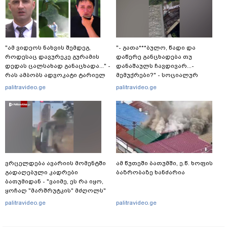
"ამ ვიდეოს ნახვის შემდეგ,
"- გათა***ბულო, წადი და
როდესაც დავურეკე გურამის
დაწერე განცხადება თუ
დედას ცალსახად განაცხადა..." -
დანაშაულს ჩავდივარ...-
რას ამბობს ადვოკატი ტარიელ
მემუქრები?" - სოციალურ
კაკაბაძე?
ქსელში სკანდალური კადრები
palitravideo.ge
palitravideo.ge
ვრცელდება
ვრცელდება ავარიის მომენტში
ამ წუთეში ბათუმში, ე.წ. ხოფის
გადაღებული კადრები
ბაზრობაზე ხანძარია
ბათუმიდან - "ვაიმე, ეს რა იყო,
ყოჩაღ "მარშრუტკის" მძღოლს"
palitravideo.ge
palitravideo.ge