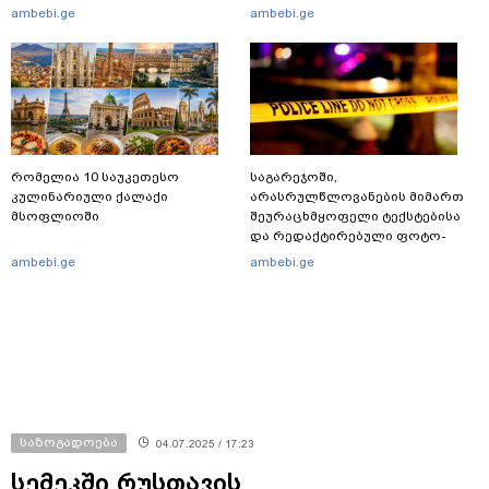
ვარიანტი ძნელი
გამოცდებზე, ყველა საგანში
ambebi.ge
ambebi.ge
წარმოსადგენია... ბუნდოვანია,
მაქსიმალური ქულა მიიღო
რატომ აღსრულდა განჩინება
ღამე" - იურისტები
რომელია 10 საუკეთესო
საგარეჯოში,
კულინარიული ქალაქი
არასრულწლოვანების მიმართ
მსოფლიოში
შეურაცხმყოფელი ტექსტებისა
და რედაქტირებული ფოტო-
ვიდეომასალის გავრცელების
ambebi.ge
ambebi.ge
ფაქტზე, შსს განცხადებას
ავრცელებს
საზოგადოება
04.07.2025 / 17:23
სემეკში რუსთავის