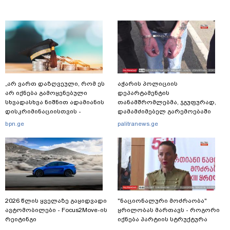
„არ ვართ დაზღვეული, რომ ეს
აჭარის პოლიციის
არ იქნება გამოყენებული
დეპარტამენტის
სხვადასხვა ნიშნით ადამიანის
თანამშრომლებმა, ჯგუფურად,
დისკრიმინაციისთვის -
დამამძიმებელ გარემოებაში
განათლების სისტემა დიდი
ჩადენილი განზრახ
bpn.ge
palitranews.ge
უფსკრულისკენ მიდის“
მკვლელობის მცდელობისა და
ცეცხლსასროლი იარაღის
მართლსაწინააღდმეგო შეძენა-
შენახვა-ტარებისთვის ძებნილი
პირი დააკავა
2026 წლის ყველაზე გაყიდვადი
"ნაციონალური მოძრაობა"
ავტომობილები - Focus2Move-ის
ყრილობას მართავს - როგორი
რეიტინგი
იქნება პარტიის სტრუქტურა