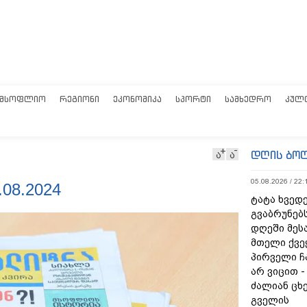
ᲛᲡᲝᲤᲚᲘᲝ
ᲠᲔᲒᲘᲝᲜᲘ
ᲔᲙᲝᲜᲝᲛᲘᲙᲐ
ᲡᲞᲝᲠᲢᲘ
ᲡᲐᲛᲮᲔᲓᲠᲝ
ᲙᲣᲚ
დღის ბო
ა
ა
05.08.2026 / 22:
08.2024
ტატა ხვედე
გვაბრუნებს
დღეში მეს
მთელი ქვე
პირველი ჩ
არ ვიცით 
ძალიან ცხ
გველის