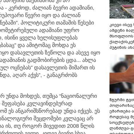
პარტიის საქმიანობა კი არ
და - კერძოდ, ძალიან ბევრი ადამიანი,
რუპოვარი წევრი იყო და ძალიან
ბაში”. პოლიტიკური თამაშის წესები
კიევი ისევ
პრომეტირებული ადამიანი უფრო
ამდენი ბა
მსოფლიოს 
, ისინი ყველა ხელისუფლებას
ქალაქისკენ
ბასაც” და ამიტომაც მოხდა ეს
პუტინის ა
იყო დასავლეთის ზეწოლა და ასევე იყო
 ადამიანის გადმობირების ცდა... ახლა
თულ ოცნებას” დასავლეთის მიმართ ის
და, აღარ აქვს”, - განაგრძობს
არ უნდა მოხდეს, თუმცა “ნაციონალური
შტურმი ტვ
ი შეფასება კვლავინდებურად
პოლარიზაცი
ომ ეს ანგარიშსწორებად უნდა იქცეს. ეს
ემართება ა
როდესაც მ
ანალოგიური შეცდომები კვლავაც არ
სოცქსელებ
ია ის, თუ როგორ მივედით 2008 წლის
ლანძღვა-გი
რძოლის ველი. კიდევ ბევრი სხვა
ფსიქოლოგ 