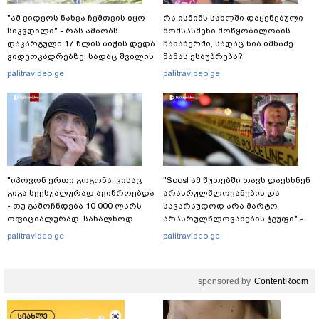
"ამ ვიდეოს ნახვა ჩემთვის იყო
რა ისმინს სახლში დაყენებული
სიკვდილი" - რას ამბობს
მომსასმენი მოწყობილობის
დაკარგული 17 წლის ბიჭის დედა
ჩანაწერში, სადაც ნია იმნაძე
ვიდეოკადრებზე, სადაც შვილის
მამას ესაუბრება?
განწირული ვედრების ხმა
palitravideo.ge
palitravideo.ge
ამოიცნო
"იპოვონ ერთი გოგონა, ვისაც
"Soos! ამ წუთებში თავს დაესხნენ
გიგა სექსუალურად ავიწროებდა
არასრულწლოვანების და
- თუ გამოჩნდება 10 000 ლარს
სავარაუდოდ არა მარტო
ოფიციალურად, სახალხოდ
არასრულწლოვანების ჯგუფი" -
გადავცემ" - ეკა კუპატაძე
რა ინფორმაციას ავრცელებს
palitravideo.ge
palitravideo.ge
განცხადებას ავრცელებს
ადვოკატი?
sponsored by
ContentRoom