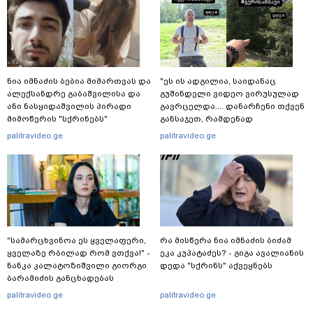
ნია იმნაძის ბებია მიმართვას და
"ეს ის ადგილია, საიდანაც
ალექსანდრე გაბაშვილისა და
გუშინდელი ვიდეო ვირუსულად
ანი ნასყიდაშვილის პირადი
გავრცელდა.... დანარჩენი თქვენ
მიმოწერის "სქრინებს"
განსაჯეთ, რამდენად
ავრცელებს
შესაძლებელია აქ ადამიანის
palitravideo.ge
palitravideo.ge
გადავარდნა" - რა კადრებს
აქვეყნებს კობა ახალაძე
მლეთიდან, სადაც 12 წლის წინ
გურამ დადიანიძე გაუჩინარდა?
"სა­მარ­ცხვი­ნოა ეს ყვე­ლა­ფე­რი,
რა მისწერა ნია იმნაძის ბიძამ
ყვე­ლა­ზე რბი­ლად რომ ვთქვა!" -
ეკა კუპატაძეს? - გიგა ავალიანის
ნანკა კალატოზიშვილი გიორგი
დედა "სქრინს" აქვეყნებს
ბარამიძის განცხადებას
ეხმაურება
palitravideo.ge
palitravideo.ge