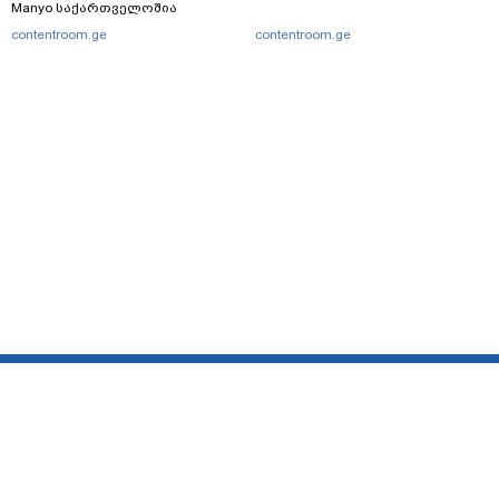
Manyo საქართველოშია
contentroom.ge
contentroom.ge
მთავარი
სერვისები
რეკლამა
თბილისი, იოსებიძის ქ. 49
(+995 32) 2 38 78 00