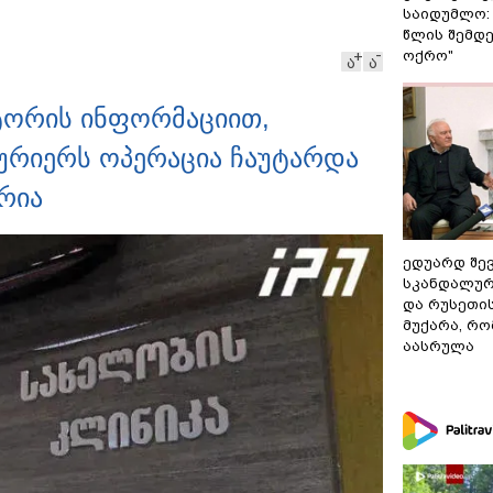
საიდუმლო:
წლის შემდე
ოქრო"
ა
ა
ტორის ინფორმაციით,
ურიერს ოპერაცია ჩაუტარდა
რია
ედუარდ შე
სკანდალურ
და რუსეთი
მუქარა, რო
აასრულა