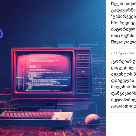
წელს საქ
გადავარჩინ
"გამარჯვებ
სწორედ ეგ
ისტორიულ
რაც რუსმა
შიდა ღალა
-132 წუთის წინ
„ჯორჯიან 
დაგეგმილი
აგვისტოს პ
ფშაველას 
მოედნის მ
ფანჯიკიძის
ავტომობი
გადაადგილ