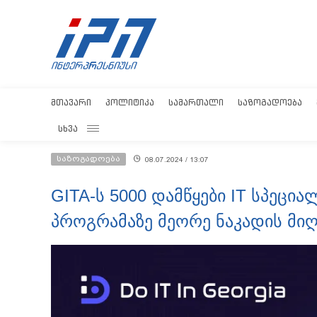
ᲛᲗᲐᲕᲐᲠᲘ
ᲞᲝᲚᲘᲢᲘᲙᲐ
ᲡᲐᲛᲐᲠᲗᲐᲚᲘ
ᲡᲐᲖᲝᲒᲐᲓᲝᲔᲑᲐ
ᲡᲮᲕᲐ
საზოგადოება
08.07.2024 / 13:07
GITA-ს 5000 დამწყები IT სპეცი
პროგრამაზე მეორე ნაკადის მიღ