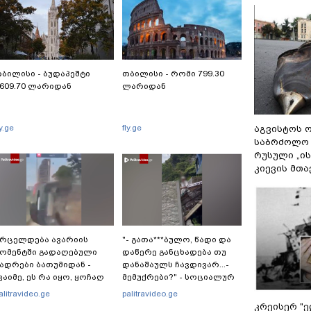
ბილისი - ბუდაპეშტი
თბილისი - რომი 799.30
609.70 ლარიდან
ლარიდან
ly.ge
fly.ge
აგვისტოს ო
საბრძოლო
რუსული „ი
კიევის მთა
რცელდება ავარიის
"- გათა***ბულო, წადი და
ომენტში გადაღებული
დაწერე განცხადება თუ
ადრები ბათუმიდან -
დანაშაულს ჩავდივარ...-
ვაიმე, ეს რა იყო, ყოჩაღ
მემუქრები?" - სოციალურ
მარშრუტკის" მძღოლს"
ქსელში სკანდალური
alitravideo.ge
palitravideo.ge
კადრები ვრცელდება
კრეისერ "ე