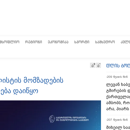
ᲛᲡᲝᲤᲚᲘᲝ
ᲠᲔᲒᲘᲝᲜᲘ
ᲔᲙᲝᲜᲝᲛᲘᲙᲐ
ᲡᲞᲝᲠᲢᲘ
ᲡᲐᲛᲮᲔᲓᲠᲝ
ᲙᲣᲚ
დღის ბო
ა
ა
-209 წუთის წინ
ალისტის მომზადების
ლევან ხაბე
ება დაიწყო
გმირების დ
ქართველად
ამბობს, რო
არა, პიარ
-207 წუთის წინ
მიხეილ საა