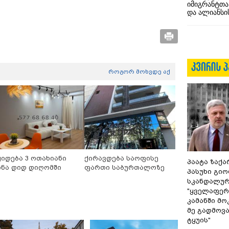
იმიგრანტთა
და ალიანსის
როგორ მოხვდე აქ
ყიდება 3 ოთახიანი
ქირავდება საოფისე
პაატა ზაქა
ინა დიდ დიღომში
ფართი საბურთალოზე
პასუხი გიო
სკანდალურ
"ყველაფერი
კამანში მ
მე გადმოვას
ტყუის"