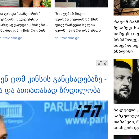
ა გახდა “სამგორის”
"სისტემამ ნიკო
ეტროში სტუდენტის
კვარაცხელიას საქმის
რატომ ჩაბ
არდაცვალების მიზეზი -
ფიგურანტები ხელის
მესამედ: ს
ნობილია ექსპერტიზის
გულზე ატარა არაერთი
ხარვეზი თუ
ასუხი
წელი! ხომ არ იცით
alitravideo.ge
palitravideo.ge
არაპროფეს
რატომ?! იქნებ იმიტომ
სანდრო თ
რომ თავად დაუკვეთეს?!“
ანალიზი
– ნიკო კვარაცხელიას
დედა განცხადებას
ა
ა
ავრცელებს
ნ ტომ კინსის განცხადებაზე -
სდა და ათიათასად ზრდილობა
ჩაკეტილი 
სამკუთხედ
თამაშები,
სისხლის ფ