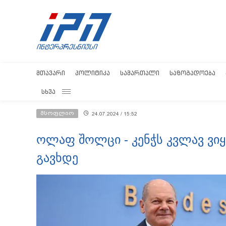
ᲛᲗᲐᲕᲐᲠᲘ
ᲞᲝᲚᲘᲢᲘᲙᲐ
ᲡᲐᲛᲐᲠᲗᲐᲚᲘ
ᲡᲐᲖᲝᲒᲐᲓᲝᲔᲑᲐ
ᲡᲮᲕᲐ
მსოფლიო
24.07.2024 / 15:52
ოლაფ შოლცი - კენჭს კვლავ ვიყ
გავხდე