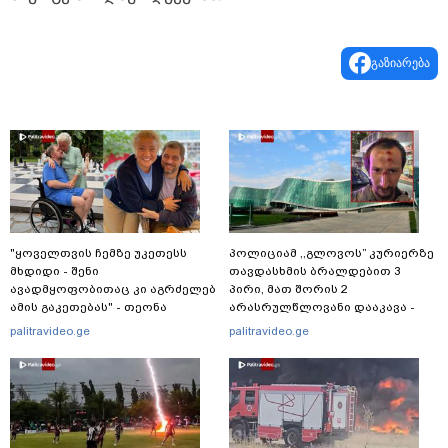
გაზიარება
"ყოველთვის ჩემზე უკეთესს
პოლიციამ ,,გლოვოს” კურიერზე
მხდიდი - შენი
თავდასხმის ბრალდებით 3
ავადმყოფობითაც კი აგრძელებ
პირი, მათ შორის 2
ამის გაკეთებას" - თეონა
არასრულწლოვანი დააკავა -
კონტრიძე მეუღლეს ემოციურ
შსს ინფორმაციას ავრცელებს
palitravideo.ge
palitravideo.ge
"პოსტს" უძღვნის