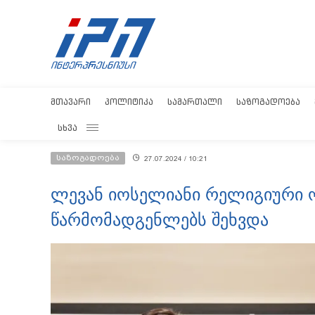
ᲛᲗᲐᲕᲐᲠᲘ
ᲞᲝᲚᲘᲢᲘᲙᲐ
ᲡᲐᲛᲐᲠᲗᲐᲚᲘ
ᲡᲐᲖᲝᲒᲐᲓᲝᲔᲑᲐ
ᲡᲮᲕᲐ
საზოგადოება
27.07.2024 / 10:21
ლევან იოსელიანი რელიგიური ო
წარმომადგენლებს შეხვდა