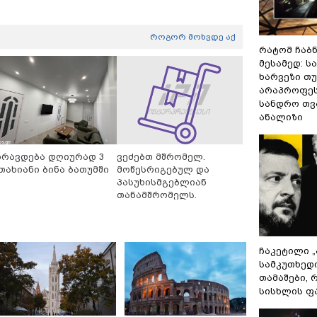
როგორ მოხვდე აქ
რატომ ჩაბ
მესამედ: ს
ხარვეზი თუ
არაპროფეს
სანდრო თ
ანალიზი
ირავდება დღიურად 3
ვეძებთ მშრომელ.
თახიანი ბინა ბათუმში
მოწესრიგებულ და
პასუხისმგებლიან
თანამშრომელს.
ჩაკეტილი 
სამკუთხედ
თამაშები,
სისხლის ფ