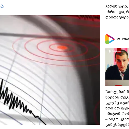
ა
ჯარისკაცი,
იბრძოდა, 
დამთავრები
"სისტემამ 
საქმის ფი
გულზე ატა
ხომ არ იცი
იმიტომ რომ
– ნიკო კვ
განცხადებ