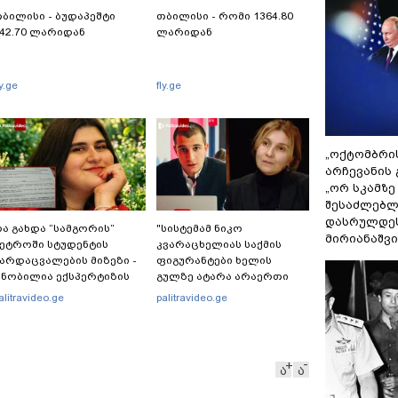
ბილისი - ბუდაპეშტი
თბილისი - რომი 1364.80
42.70 ლარიდან
ლარიდან
ly.ge
fly.ge
„ოქტომბრი
არჩევანის 
„ორ სკამზე
შესაძლებლ
დასრულდეს
ა გახდა “სამგორის”
"სისტემამ ნიკო
მირიანაშვ
ეტროში სტუდენტის
კვარაცხელიას საქმის
არდაცვალების მიზეზი -
ფიგურანტები ხელის
ნობილია ექსპერტიზის
გულზე ატარა არაერთი
ასუხი
წელი! ხომ არ იცით
alitravideo.ge
palitravideo.ge
რატომ?! იქნებ იმიტომ
რომ თავად დაუკვეთეს?!“
– ნიკო კვარაცხელიას
დედა განცხადებას
ა
ა
ავრცელებს