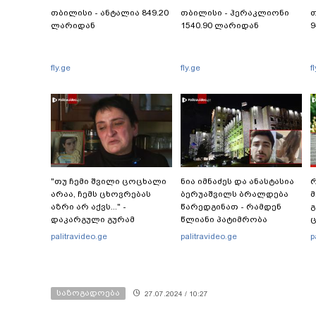
თბილისი - ანტალია 849.20
თბილისი - ჰერაკლიონი
თ
ლარიდან
1540.90 ლარიდან
9
fly.ge
fly.ge
f
"თუ ჩემი შვილი ცოცხალი
ნია იმნაძეს და ანასტასია
რ
არაა, ჩემს ცხოვრებას
ბერუაშვილს ბრალდება
მ
აზრი არ აქვს..." -
წარედგინათ - რამდენ
გ
დაკარგული გურამ
წლიანი პატიმრობა
ც
დადიანიძის დედის
ემუქრებათ
პ
palitravideo.ge
palitravideo.ge
p
ემოციური მიმართვა
არასრულწლოვნებს?
საზოგადოება
27.07.2024 / 10:27