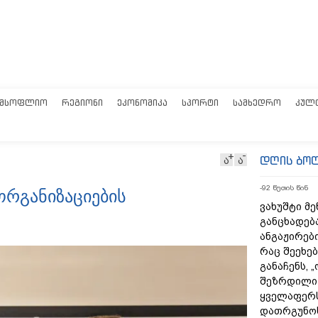
ᲛᲡᲝᲤᲚᲘᲝ
ᲠᲔᲒᲘᲝᲜᲘ
ᲔᲙᲝᲜᲝᲛᲘᲙᲐ
ᲡᲞᲝᲠᲢᲘ
ᲡᲐᲛᲮᲔᲓᲠᲝ
ᲙᲣᲚ
დღის ბო
ა
ა
-92 წუთის წინ
რგანიზაციების
ვახუშტი მე
განცხადებ
ანგაჟირები
რაც შეეხებ
განაჩენს, 
შეზრდილი
ყველაფერს
დათრგუნო